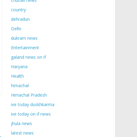
chunav news
country
dehradun
Delhi
dukram news
Entertainment
galand news on if
Haryana
Health
himachal
Himachal Pradesh
ive today duskhkarma
ive today on if news
jhula news
latest news
→