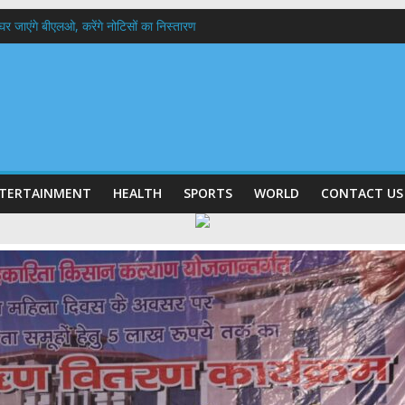
 के घर जाएंगे बीएलओ, करेंगे नोटिसों का निस्तारण
में रहें अधिकारी-मुख्य सचिव मानसून-एसईओसी से मुख्य सचिव ने की विस्तृत समीक्षा कहा-बंद
बी गढ़वाल विश्वविद्यालय में अनुसंधान संरचना होगी सुदृढ,उच्च शिक्षा मंत्री धन सिंह रावत ने न
हानिदेशक एनसीसी ने की शिष्टाचार भेंट,उत्तराखण्ड में एनसीसी के विस्तार एवं आधुनिक आधारभूत 
ठक, देहरादून और मसूरी के विकास के लिए 25 बड़े प्रस्तावों को मिली हरी झंडी
TERTAINMENT
HEALTH
SPORTS
WORLD
CONTACT US