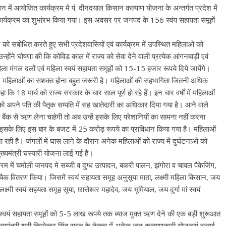
न में आयोजित कार्यक्रम मे पं. दीनदयाल किसान कल्याण योजना के अन्तर्गत प्रदेश में
ण कार्यक्रम का शुभांरभ किया गया। इस अवसर पर जनपद के 156 स्वंय सहायता समूहों
यक्रम को सबोधित करते हुए सभी प्रदेशवासियों एवं कार्यक्रम में उपस्थित महिलाओं को
ंने घोषणा की कि कोविड काल में राज्य को सेवा देने वाली प्रत्येक आंगनबाड़ी एवं
ला मंगल दलों एवं महिला स्वयं सहायता समूहों को 15-15 हजार रूपये दिये जायेंगे।
े लिए महिलाओं का सशक्त होना बहुत जरूरी है। महिलाओं की सहभागिता जितनी अधिक
 कि 18 मार्च को राज्य सरकार के चार साल पूर्ण हो रहे हैं। इन चार वर्षों में महिलाओं
ो अपने पति की पैतृक सम्पति में सह खातेदारी का अधिकार दिया गया है। आने वाले
ैंक से ऋण लेना चाहेगी तो अब उन्हें इसके लिए परेशानियों का सामना नहीं करना
 है, इसके लिए इस बार के बजट में 25 करोड़ रूपये का प्राविधान किया गया है। महिलाओं
रही है। जंगलों में घास लाने के दौरान अनेक महिलाओं को राज्य में दुर्घटनाओं को
ुख्यमंत्री घस्यारी योजना लाई गई है।
यक्रम में चमोली जनपद मे सब्जी व दुग्ध उत्पादन, बकरी पालन, झंगोरा व चावल पैकेजिंग,
 चैक वितरण किया। जिसमें स्वयं सहायता समूह अनुसूया माता, लक्ष्मी महिला किसान, जय
क्ष्मी स्वयं सहयता समूह सूया, छात्तेश्वर महादेव, जय भूमियाल, जय दुर्गा मां स्वयं
हिला स्वयं सहायता समूहों को 5-5 लाख रूपये तक ब्याज मुक्त ऋण देने की एक बड़ी शुरूआत
ं मुख्यमंत्री श्री त्रिवेन्द्र सिंह रावत के नेतृत्व में अनेक जन कल्याणकारी योजनाएं चलाई