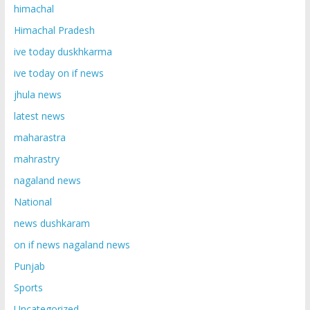
himachal
Himachal Pradesh
ive today duskhkarma
ive today on if news
jhula news
latest news
maharastra
mahrastry
nagaland news
National
news dushkaram
on if news nagaland news
Punjab
Sports
Uncategorized