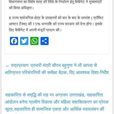
विधानसभा का विशेष सत्र की तिथि के निर्धारण हेतु कैबिनेट ने मुख्यमंत्री
को किया अधिकृत।
8 राज्य सार्वजनिक क्षेत्र के उपक्रमों को कर के बाद के लाभांश ( प्रॉफिट
आफ्टर टैक्स) की 15% धनराशि को राज्य सरकार को देना होगा। इसके
लिए कैबिनेट में अपनी मंजूरी प्रदान की।
F
T
W
S
ac
w
h
h
e
itt
at
ar
b
er
s
e
←
रुद्रप्रयाग: प्रभारी मंत्री सौरभ बहुगुणा ने ली आपदा से
o
A
क्षतिग्रस्त परिसंपत्तियों की समीक्षा बैठक, दिए आवश्यक दिशा-निर्देश
o
p
k
p
सहकारिता से समृद्धि की राह पर अग्रसर उत्तराखंड, सहकारिता
आंदोलन बनेगा ग्रामीण विकास और महिला सशक्तिकरण का प्रेरक
सूत्र,सहकारिता ही सामाजिक एकता और आर्थिक स्वावलंबन की