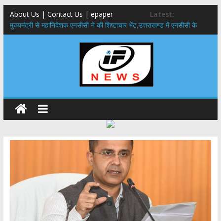
About Us | Contact Us | epaper
Latest:
मुख्यमंत्री से महानिदेशक एनसीसी ने की शिष्टाचार भेंट,उत्तराखण्ड में एनसीसी के
विस्तार एवं आधुनिक आधारभूत संरचना के विकास पर हुई महत्वपूर्ण चर्चा
​धामी कैबिनेट का बड़ा फैसला: पशुपालकों को 60% तक सब्सिडी, गंगा एक्सप्रेसवे का
हरिद्वार तक होगा विस्तार
​हरिद्वार से वीरभद्र (ऋषिकेश) तक निकली BJYM की भव्य कांवड़ यात्रा; तेजस्वी
सूर्या ने की देश व प्रदेशवासियों के कल्याण की कामना
24×7 अलर्ट मोड में रहें अधिकारी-मुख्य सचिव मानसून-एसईओसी से मुख्य सचिव ने
की विस्तृत समीक्षा कहा-बंद सड़कों को शीघ्र खोला जाए, लोगों को न हो दिक्कत
459 करोड़ से एचएनबी गढ़वाल विश्वविद्यालय में अनुसंधान संरचना होगी सुदृढ,उच्च
शिक्षा मंत्री धन सिंह रावत ने नवनियुक्त केन्द्रीय शिक्षा मंत्री से की मुलाकात