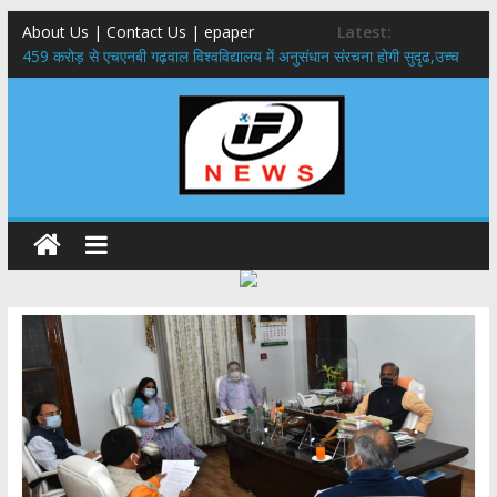
About Us | Contact Us | epaper
Latest:
459 करोड़ से एचएनबी गढ़वाल विश्वविद्यालय में अनुसंधान संरचना होगी सुदृढ,उच्च
शिक्षा मंत्री धन सिंह रावत ने नवनियुक्त केन्द्रीय शिक्षा मंत्री से की मुलाकात
राष्ट्रीय हथकरघा दिवस पर मुख्यमंत्री धामी ने उत्कृष्ट बुनकरों और हस्तशिल्प
कारीगरों को किया सम्मानित
​धामी कैबिनेट का बड़ा फैसला: पशुपालकों को 60% तक सब्सिडी, गंगा एक्सप्रेसवे का
हरिद्वार तक होगा विस्तार
​हरिद्वार से वीरभद्र (ऋषिकेश) तक निकली BJYM की भव्य कांवड़ यात्रा; तेजस्वी
सूर्या ने की देश व प्रदेशवासियों के कल्याण की कामना
24×7 अलर्ट मोड में रहें अधिकारी-मुख्य सचिव मानसून-एसईओसी से मुख्य सचिव ने
की विस्तृत समीक्षा कहा-बंद सड़कों को शीघ्र खोला जाए, लोगों को न हो दिक्कत