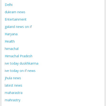
Delhi
dukram news
Entertainment
galand news on if
Haryana
Health
himachal
Himachal Pradesh
ive today duskhkarma
ive today on if news
jhula news
latest news
maharastra
mahrastry