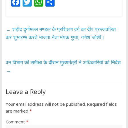
F
T
W
S
ac
w
h
h
e
itt
at
ar
b
er
s
e
←
शहीद दुर्गामल्ल मण्डल के प्रशिक्षण वर्ग का दीप प्रज्जवलित
o
A
कर शुभारम्भ करते भाजपा नेता मंयक गुप्ता, गणेश जोशी।
o
p
k
p
वन विभाग की समीक्षा के दौरान मुख्यमंत्री ने अधिकारियों को निर्देश
→
Leave a Reply
Your email address will not be published.
Required fields
are marked
*
Comment
*