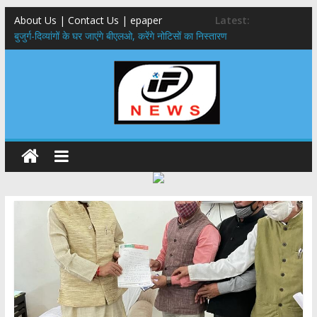
About Us | Contact Us | epaper
Latest:
बुजुर्ग-दिव्यांगों के घर जाएंगे बीएलओ, करेंगे नोटिसों का निस्तारण
24×7 अलर्ट मोड में रहें अधिकारी-मुख्य सचिव मानसून-एसईओसी से मुख्य सचिव ने
की विस्तृत समीक्षा कहा-बंद सड़कों को शीघ्र खोला जाए, लोगों को न हो दिक्कत
459 करोड़ से एचएनबी गढ़वाल विश्वविद्यालय में अनुसंधान संरचना होगी सुदृढ,उच्च
शिक्षा मंत्री धन सिंह रावत ने नवनियुक्त केन्द्रीय शिक्षा मंत्री से की मुलाकात
मुख्यमंत्री से महानिदेशक एनसीसी ने की शिष्टाचार भेंट,उत्तराखण्ड में एनसीसी के
विस्तार एवं आधुनिक आधारभूत संरचना के विकास पर हुई महत्वपूर्ण चर्चा
एमडीडीए बोर्ड बैठक, देहरादून और मसूरी के विकास के लिए 25 बड़े प्रस्तावों को मिली
हरी झंडी