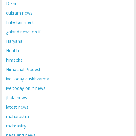
Delhi
dukram news
Entertainment
galand news on if
Haryana
Health
himachal
Himachal Pradesh
ive today duskhkarma
ive today on if news
jhula news
latest news
maharastra
mahrastry
nagaland news