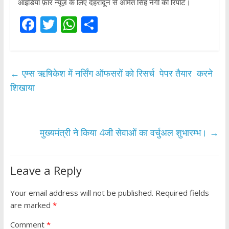
आइडिया फ़ॉर न्यूज़ के लिए देहरादून से अमित सिंह नेगी की रिपोर्ट।
F
T
W
S
ac
w
h
h
e
itt
at
ar
b
er
s
e
←
एम्स ऋषिकेश में नर्सिंग ऑफसरों को रिसर्च पेपर तैयार करने
o
A
शिखाया
o
p
k
p
मुख्यमंत्री ने किया 4जी सेवाओं का वर्चुअल शुभारम्भ।
→
Leave a Reply
Your email address will not be published.
Required fields
are marked
*
Comment
*