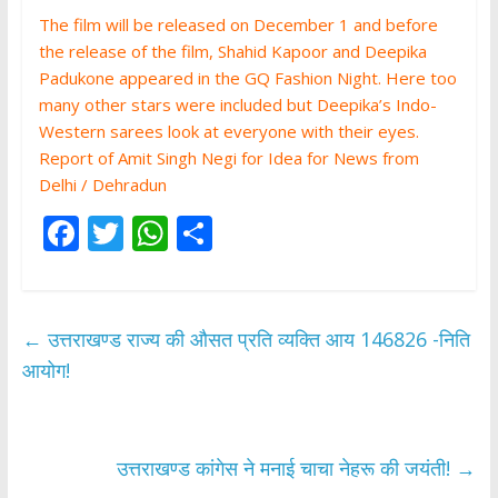
The film will be released on December 1 and before
the release of the film, Shahid Kapoor and Deepika
Padukone appeared in the GQ Fashion Night. Here too
many other stars were included but Deepika’s Indo-
Western sarees look at everyone with their eyes.
Report of Amit Singh Negi for Idea for News from
Delhi / Dehradun
F
T
W
S
ac
w
h
h
e
itt
at
ar
b
er
s
e
←
उत्तराखण्ड राज्य की औसत प्रति व्यक्ति आय 146826 -निति
o
A
आयोग!
o
p
k
p
उत्तराखण्ड कांगेस ने मनाई चाचा नेहरू की जयंती!
→