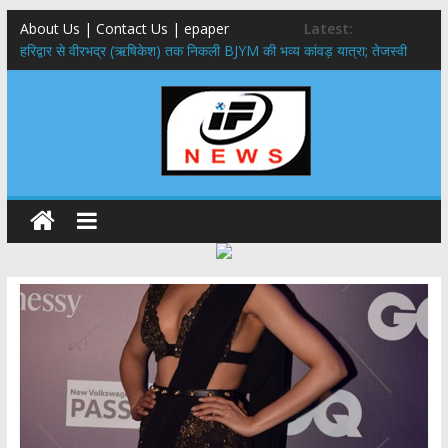
About Us | Contact Us | epaper
Latest:
​हरिद्वार से वीरभद्र (ऋषिकेश) तक निकली BJYM की भव्य कांवड़ यात्रा; तेजस्वी
सूर्या ने की देश व प्रदेशवासियों के कल्याण की कामना
नंदा की चौकी पुल हादसा: PWD के EE, AE और JE निलंबित, सीएम धामी के निर्देश
पर सख्त कार्रवाई
मुख्यमंत्री ने 9 लाख 87 हजार17 पेंशन लाभार्थियों को कुल 146 करोड़ 32 लाख
की पेंशन राशि का किया भुगतान
राष्ट्रीय हथकरघा दिवस पर मुख्यमंत्री धामी ने उत्कृष्ट बुनकरों और हस्तशिल्प
कारीगरों को किया सम्मानित
​धामी कैबिनेट का बड़ा फैसला: पशुपालकों को 60% तक सब्सिडी, गंगा एक्सप्रेसवे का
हरिद्वार तक होगा विस्तार