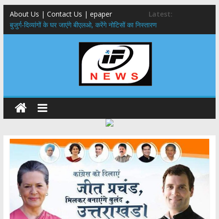
About Us | Contact Us | epaper
Latest:
बुजुर्ग-दिव्यांगों के घर जाएंगे बीएलओ, करेंगे नोटिसों का निस्तारण
24×7 अलर्ट मोड में रहें अधिकारी-मुख्य सचिव मानसून-एसईओसी से मुख्य सचिव ने
की विस्तृत समीक्षा कहा-बंद सड़कों को शीघ्र खोला जाए, लोगों को न हो दिक्कत
459 करोड़ से एचएनबी गढ़वाल विश्वविद्यालय में अनुसंधान संरचना होगी सुदृढ,उच्च
शिक्षा मंत्री धन सिंह रावत ने नवनियुक्त केन्द्रीय शिक्षा मंत्री से की मुलाकात
मुख्यमंत्री से महानिदेशक एनसीसी ने की शिष्टाचार भेंट,उत्तराखण्ड में एनसीसी के
विस्तार एवं आधुनिक आधारभूत संरचना के विकास पर हुई महत्वपूर्ण चर्चा
एमडीडीए बोर्ड बैठक, देहरादून और मसूरी के विकास के लिए 25 बड़े प्रस्तावों को मिली
हरी झंडी