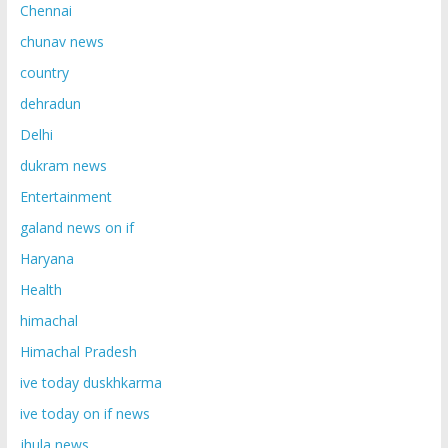
Chennai
chunav news
country
dehradun
Delhi
dukram news
Entertainment
galand news on if
Haryana
Health
himachal
Himachal Pradesh
ive today duskhkarma
ive today on if news
jhula news