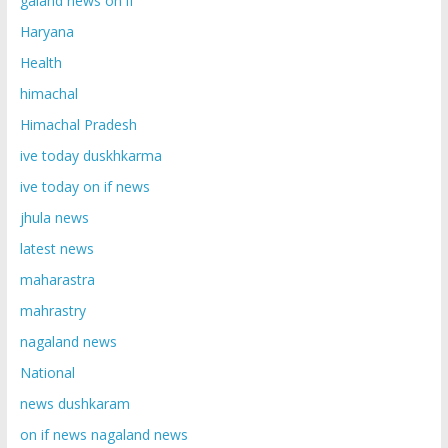
galand news on if
Haryana
Health
himachal
Himachal Pradesh
ive today duskhkarma
ive today on if news
jhula news
latest news
maharastra
mahrastry
nagaland news
National
news dushkaram
on if news nagaland news