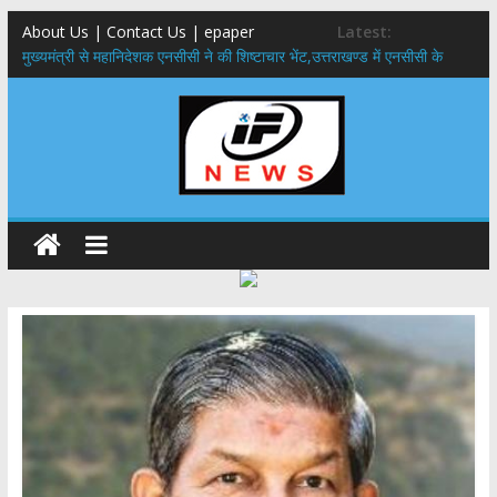
About Us | Contact Us | epaper
Latest:
मुख्यमंत्री से महानिदेशक एनसीसी ने की शिष्टाचार भेंट,उत्तराखण्ड में एनसीसी के
विस्तार एवं आधुनिक आधारभूत संरचना के विकास पर हुई महत्वपूर्ण चर्चा
​धामी कैबिनेट का बड़ा फैसला: पशुपालकों को 60% तक सब्सिडी, गंगा एक्सप्रेसवे का
हरिद्वार तक होगा विस्तार
​हरिद्वार से वीरभद्र (ऋषिकेश) तक निकली BJYM की भव्य कांवड़ यात्रा; तेजस्वी
सूर्या ने की देश व प्रदेशवासियों के कल्याण की कामना
24×7 अलर्ट मोड में रहें अधिकारी-मुख्य सचिव मानसून-एसईओसी से मुख्य सचिव ने
की विस्तृत समीक्षा कहा-बंद सड़कों को शीघ्र खोला जाए, लोगों को न हो दिक्कत
459 करोड़ से एचएनबी गढ़वाल विश्वविद्यालय में अनुसंधान संरचना होगी सुदृढ,उच्च
शिक्षा मंत्री धन सिंह रावत ने नवनियुक्त केन्द्रीय शिक्षा मंत्री से की मुलाकात