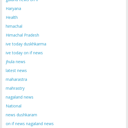
Haryana
Health
himachal
Himachal Pradesh
ive today duskhkarma
ive today on if news
jhula news
latest news
maharastra
mahrastry
nagaland news
National
news dushkaram
on if news nagaland news