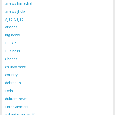
#news himachal
#news jhula
Ajab-Gajab
almoda.
big news
BIHAR
Business
Chennai
chunav news
country
dehradun
Delhi
dukram news
Entertainment
galand news on if