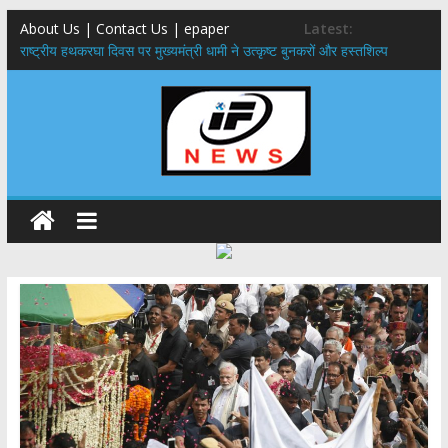
About Us | Contact Us | epaper
Latest:
राष्ट्रीय हथकरघा दिवस पर मुख्यमंत्री धामी ने उत्कृष्ट बुनकरों और हस्तशिल्प
कारीगरों को किया सम्मानित
मुख्यमंत्री ने उत्तराखण्ड क्षत्रिय कल्याण समिति की वेबसाइट एवं क्षत्रिय जागरण
स्मारिका का किया विमोचन
मुख्यमंत्री ने हर घर तिरंगा यात्रा कार्यक्रम में किया प्रतिभाग,मुख्यमंत्री ने
प्रदेशवासियों से स्वतंत्रता दिवस पर अपने घरों में तिरंगा फहराने का किया आवाह्न
नंदा की चौकी पुल हादसा: PWD के EE, AE और JE निलंबित, सीएम धामी के निर्देश
पर सख्त कार्रवाई
मुख्यमंत्री ने 9 लाख 87 हजार17 पेंशन लाभार्थियों को कुल 146 करोड़ 32 लाख
की पेंशन राशि का किया भुगतान