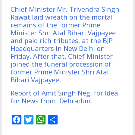
Chief Minister Mr. Trivendra Singh
Rawat laid wreath on the mortal
remains of the former Prime
Minister Shri Atal Bihari Vajpayee
and paid rich tributes, at the BJP
Headquarters in New Delhi on
Friday. After that, Chief Minister
joined the funeral procession of
former Prime Minister Shri Atal
Bihari Vajpayee.
Report of Amit Singh Negi for Idea
for News from Dehradun.
F
T
W
S
ac
w
h
h