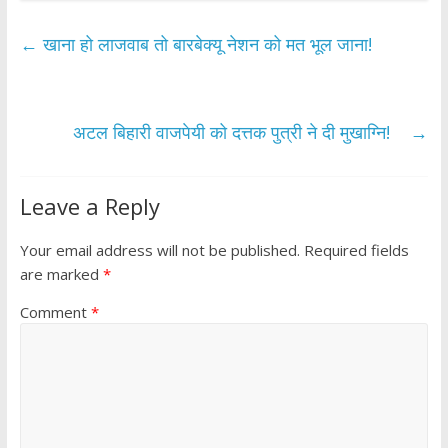
e
itt
at
ar
b
er
s
e
←
खाना हो लाजवाब तो बारबेक्यू नेशन को मत भूल जाना!
o
A
o
p
k
p
अटल बिहारी वाजपेयी को दत्तक पुत्री ने दी मुखाग्नि!
→
Leave a Reply
Your email address will not be published.
Required fields
are marked
*
Comment
*