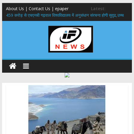
About Us | Contact Us | epaper
Latest:
459 करोड़ से एचएनबी गढ़वाल विश्वविद्यालय में अनुसंधान संरचना होगी सुदृढ,उच्च
शिक्षा मंत्री धन सिंह रावत ने नवनियुक्त केन्द्रीय शिक्षा मंत्री से की मुलाकात
राष्ट्रीय हथकरघा दिवस पर मुख्यमंत्री धामी ने उत्कृष्ट बुनकरों और हस्तशिल्प
कारीगरों को किया सम्मानित
​धामी कैबिनेट का बड़ा फैसला: पशुपालकों को 60% तक सब्सिडी, गंगा एक्सप्रेसवे का
हरिद्वार तक होगा विस्तार
​हरिद्वार से वीरभद्र (ऋषिकेश) तक निकली BJYM की भव्य कांवड़ यात्रा; तेजस्वी
सूर्या ने की देश व प्रदेशवासियों के कल्याण की कामना
24×7 अलर्ट मोड में रहें अधिकारी-मुख्य सचिव मानसून-एसईओसी से मुख्य सचिव ने
की विस्तृत समीक्षा कहा-बंद सड़कों को शीघ्र खोला जाए, लोगों को न हो दिक्कत