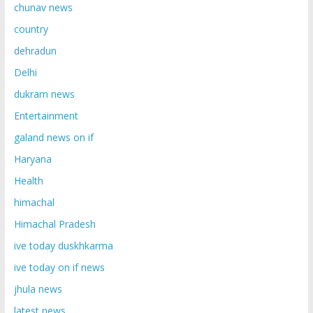
chunav news
country
dehradun
Delhi
dukram news
Entertainment
galand news on if
Haryana
Health
himachal
Himachal Pradesh
ive today duskhkarma
ive today on if news
jhula news
latest news