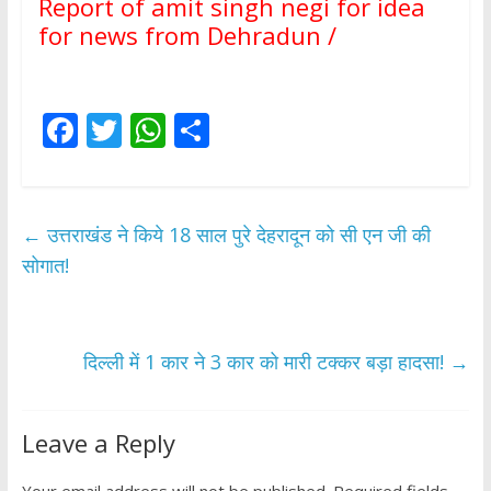
Report of amit singh negi for idea
for news from Dehradun /
F
T
W
S
ac
w
h
h
e
itt
at
ar
b
er
s
e
←
उत्तराखंड ने किये 18 साल पुरे देहरादून को सी एन जी की
o
A
सोगात!
o
p
k
p
दिल्ली में 1 कार ने 3 कार को मारी टक्कर बड़ा हादसा!
→
Leave a Reply