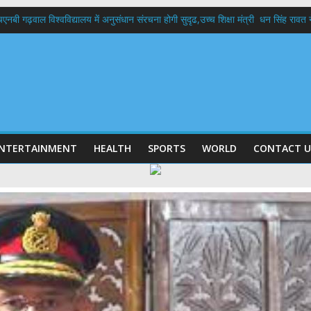
बी गढ़वाल विश्वविद्यालय में अनुसंधान संरचना होगी सुदृढ,उच्च शिक्षा मंत्री धन सिंह रावत ने न
 दिवस पर मुख्यमंत्री धामी ने उत्कृष्ट बुनकरों और हस्तशिल्प कारीगरों को किया सम्मानित
 बड़ा फैसला: पशुपालकों को 60% तक सब्सिडी, गंगा एक्सप्रेसवे का हरिद्वार तक होगा विस्तार
भद्र (ऋषिकेश) तक निकली BJYM की भव्य कांवड़ यात्रा; तेजस्वी सूर्या ने की देश व प्रदेशवासि
में रहें अधिकारी-मुख्य सचिव मानसून-एसईओसी से मुख्य सचिव ने की विस्तृत समीक्षा कहा-बंद
NTERTAINMENT
HEALTH
SPORTS
WORLD
CONTACT U