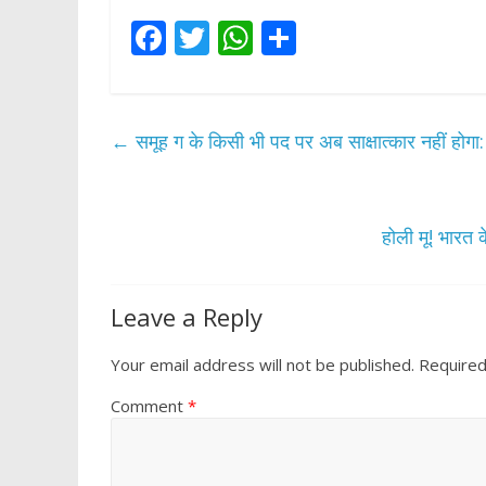
F
T
W
S
ac
w
h
h
e
itt
at
ar
b
er
s
e
←
समूह ग के किसी भी पद पर अब साक्षात्कार नहीं होगा
o
A
o
p
k
p
होली मू! भारत 
Leave a Reply
Your email address will not be published.
Required
Comment
*