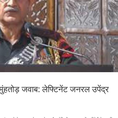
ुंहतोड़ जवाब: लेफ्टिनेंट जनरल उपेंद्र