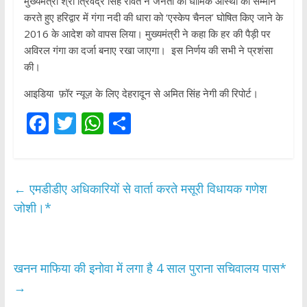
मुख्यमंत्री श्री त्रिवेंद्र सिंह रावत ने जनता की धार्मिक आस्था का सम्मान
करते हुए हरिद्वार में गंगा नदी की धारा को ‘एस्केप चैनल’ घोषित किए जाने के
2016 के आदेश को वापस लिया। मुख्यमंत्री ने कहा कि हर की पैड़ी पर
अविरल गंगा का दर्जा बनाए रखा जाएगा। इस निर्णय की सभी ने प्रशंसा
की।
आइडिया फ़ॉर न्यूज़ के लिए देहरादून से अमित सिंह नेगी की रिपोर्ट।
F
T
W
S
ac
w
h
h
e
itt
at
ar
b
er
s
e
←
एमडीडीए अधिकारियों से वार्ता करते मसूरी विधायक गणेश
o
A
जोशी।*
o
p
k
p
खनन माफिया की इनोवा में लगा है 4 साल पुराना सचिवालय पास*
→