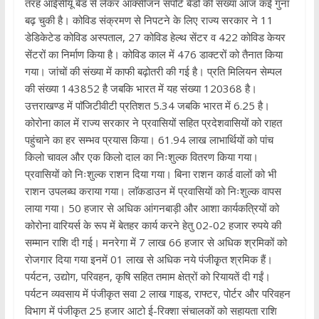
तरह आईसीयू बेड से लेकर आक्सीजन सपोर्ट बेडों की संख्या आज कई गुना
बढ़ चुकी है। कोविड संक्रमण से निपटने के लिए राज्य सरकार ने 11
डेडिकेटेड कोविड अस्पताल, 27 कोविड हेल्थ सेंटर व 422 कोविड केयर
सेंटरों का निर्माण किया है। कोविड काल में 476 डाक्टरों को तैनात किया
गया। जांचों की संख्या में काफी बढ़ोतरी की गई है। प्रति मिलियन सेम्पल
की संख्या 143852 है जबकि भारत में यह संख्या 120368 है।
उत्तराखण्ड में पाॅजिटीवीटी प्रतिशत 5.34 जबकि भारत में 6.25 है।
कोरोना काल में राज्य सरकार ने प्रवासियों सहित प्रदेशवासियों को राहत
पहुंचाने का हर सम्भव प्रयास किया। 61.94 लाख लाभार्थियों को पांच
किलो चावल और एक किलो दाल का निःशुल्क वितरण किया गया।
प्रवासियों को निःशुल्क राशन दिया गया। बिना राशन कार्ड वालों को भी
राशन उपलब्घ कराया गया। लाॅकडाउन में प्रवासियों को निःशुल्क वापस
लाया गया। 50 हजार से अधिक आंगनबाड़ी और आशा कार्यकत्रियों को
कोरोना वारियर्स के रूप में बेतहर कार्य करने हेतु 02-02 हजार रुपये की
सम्मान राशि दी गई। मनरेगा में 7 लाख 66 हजार से अधिक श्रमिकों को
रोजगार दिया गया इनमें 01 लाख से अधिक नये पंजीकृृत श्रमिक हैं।
पर्यटन, उद्योग, परिवहन, कृषि सहित तमाम क्षेत्रों को रियायतें दी गईं।
पर्यटन व्यवसाय में पंजीकृत सवा 2 लाख गाइड, राफ्टर, पोर्टर और परिवहन
विभाग में पंजीकृत 25 हजार आटो ई-रिक्शा संचालकों को सहायता राशि