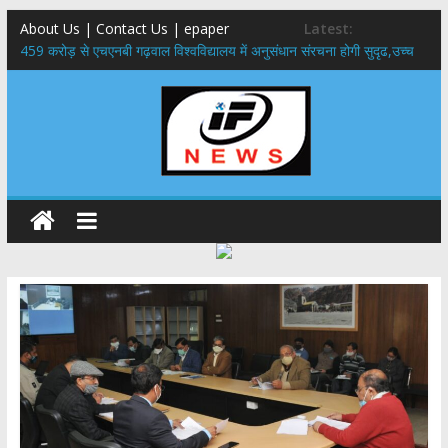
About Us | Contact Us | epaper
Latest:
459 करोड़ से एचएनबी गढ़वाल विश्वविद्यालय में अनुसंधान संरचना होगी सुदृढ,उच्च
शिक्षा मंत्री धन सिंह रावत ने नवनियुक्त केन्द्रीय शिक्षा मंत्री से की मुलाकात
राष्ट्रीय हथकरघा दिवस पर मुख्यमंत्री धामी ने उत्कृष्ट बुनकरों और हस्तशिल्प
कारीगरों को किया सम्मानित
​धामी कैबिनेट का बड़ा फैसला: पशुपालकों को 60% तक सब्सिडी, गंगा एक्सप्रेसवे का
हरिद्वार तक होगा विस्तार
​हरिद्वार से वीरभद्र (ऋषिकेश) तक निकली BJYM की भव्य कांवड़ यात्रा; तेजस्वी
सूर्या ने की देश व प्रदेशवासियों के कल्याण की कामना
24×7 अलर्ट मोड में रहें अधिकारी-मुख्य सचिव मानसून-एसईओसी से मुख्य सचिव ने
की विस्तृत समीक्षा कहा-बंद सड़कों को शीघ्र खोला जाए, लोगों को न हो दिक्कत