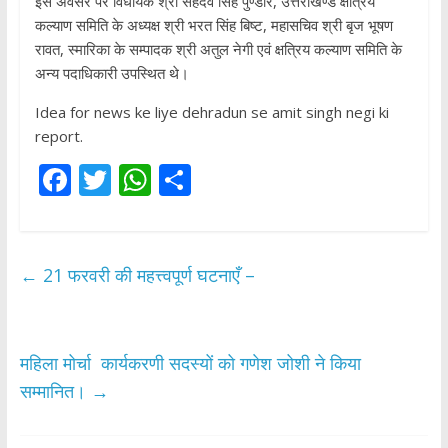
इस अवसर पर विधायक श्री सहदेव सिंह पुण्डीर, उत्तराखण्ड क्षत्रिय
कल्याण समिति के अध्यक्ष श्री भरत सिंह बिष्ट, महासचिव श्री बृज भूषण
रावत, स्मारिका के सम्पादक श्री अतुल नेगी एवं क्षत्रिय कल्याण समिति के
अन्य पदाधिकारी उपस्थित थे।
Idea for news ke liye dehradun se amit singh negi ki
report.
F
T
W
S
ac
w
h
h
e
itt
at
ar
b
er
s
e
←
21 फरवरी की महत्त्वपूर्ण घटनाएँ –
o
A
o
p
k
p
महिला मोर्चा कार्यकरणी सदस्यों को गणेश जोशी ने किया
सम्मानित।
→