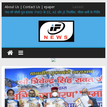
About Us | Contact Us | epaper
Latest:
नंदा की चौकी पुल हादसा: PWD के EE, AE और JE निलंबित, सीएम धामी के निर्देश
पर सख्त कार्रवाई
सरकारी नीतियों में शामिल किए जाएंगे छात्र – छात्राओं के सुझाव ,मुख्यमंत्री युवा
विद्यार्थी मंथन कार्यक्रम में शामिल हुए सीएम पुष्कर सिंह धामी
उत्तराखंड में बढ़ेंगे राजस्व के स्रोत: इको-टूरिज्म, कार्बन क्रेडिट और जड़ी-बूटी आय
पर मुख्य सचिव का जोर
मुख्यमंत्री ने उत्तराखण्ड क्षत्रिय कल्याण समिति की वेबसाइट एवं क्षत्रिय जागरण
स्मारिका का किया विमोचन
मुख्यमंत्री ने हर घर तिरंगा यात्रा कार्यक्रम में किया प्रतिभाग,मुख्यमंत्री ने
प्रदेशवासियों से स्वतंत्रता दिवस पर अपने घरों में तिरंगा फहराने का किया आवाह्न