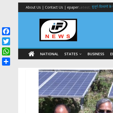
About Us | Contact Us | epaper
Latest:
बुजुर्ग-दिव्यांगों
24×7 अलर्ट मोड 
459 करोड़ से एचएन
मुख्यमंत्री से म
एमडीडीए बोर्ड बै
F
a
T
NATIONAL
STATES
BUSINESS
E
c
w
W
e
i
h
S
b
t
a
h
o
t
t
a
o
e
s
r
k
r
A
e
p