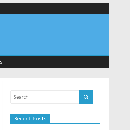
 सड़कों को शीघ्र खोला जाए, लोगों को न हो दिक्कत
वनियुक्त केन्द्रीय शिक्षा मंत्री से की मुलाकात
संरचना के विकास पर हुई महत्वपूर्ण चर्चा
S
Recent Posts