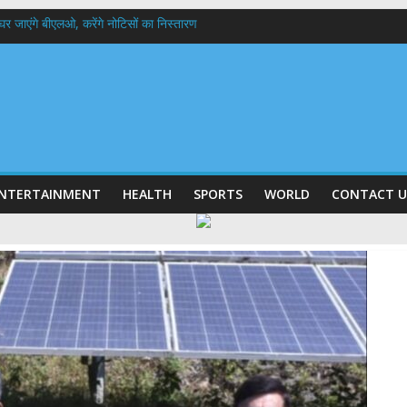
 के घर जाएंगे बीएलओ, करेंगे नोटिसों का निस्तारण
में रहें अधिकारी-मुख्य सचिव मानसून-एसईओसी से मुख्य सचिव ने की विस्तृत समीक्षा कहा-बंद
बी गढ़वाल विश्वविद्यालय में अनुसंधान संरचना होगी सुदृढ,उच्च शिक्षा मंत्री धन सिंह रावत ने न
हानिदेशक एनसीसी ने की शिष्टाचार भेंट,उत्तराखण्ड में एनसीसी के विस्तार एवं आधुनिक आधारभूत 
ठक, देहरादून और मसूरी के विकास के लिए 25 बड़े प्रस्तावों को मिली हरी झंडी
NTERTAINMENT
HEALTH
SPORTS
WORLD
CONTACT U