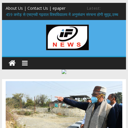
About Us | Contact Us | epaper
Latest:
459 करोड़ से एचएनबी गढ़वाल विश्वविद्यालय में अनुसंधान संरचना होगी सुदृढ,उच्च
शिक्षा मंत्री धन सिंह रावत ने नवनियुक्त केन्द्रीय शिक्षा मंत्री से की मुलाकात
राष्ट्रीय हथकरघा दिवस पर मुख्यमंत्री धामी ने उत्कृष्ट बुनकरों और हस्तशिल्प
कारीगरों को किया सम्मानित
​धामी कैबिनेट का बड़ा फैसला: पशुपालकों को 60% तक सब्सिडी, गंगा एक्सप्रेसवे का
हरिद्वार तक होगा विस्तार
​हरिद्वार से वीरभद्र (ऋषिकेश) तक निकली BJYM की भव्य कांवड़ यात्रा; तेजस्वी
सूर्या ने की देश व प्रदेशवासियों के कल्याण की कामना
24×7 अलर्ट मोड में रहें अधिकारी-मुख्य सचिव मानसून-एसईओसी से मुख्य सचिव ने
की विस्तृत समीक्षा कहा-बंद सड़कों को शीघ्र खोला जाए, लोगों को न हो दिक्कत