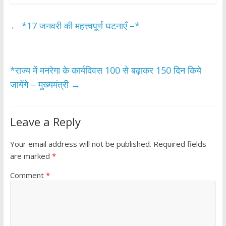
e
itt
at
ar
b
er
s
e
←
*17 जनवरी की महत्त्वपूर्ण घटनाएँ –*
o
A
o
p
k
p
*राज्य में मनरेगा के कार्यदिवस 100 से बढ़ाकर 150 दिन किये
जायेंगे – मुख्यमंत्री
→
Leave a Reply
Your email address will not be published.
Required fields
are marked
*
Comment
*