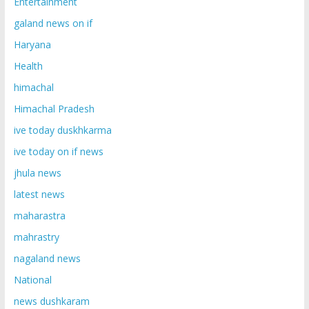
Entertainment
galand news on if
Haryana
Health
himachal
Himachal Pradesh
ive today duskhkarma
ive today on if news
jhula news
latest news
maharastra
mahrastry
nagaland news
National
news dushkaram