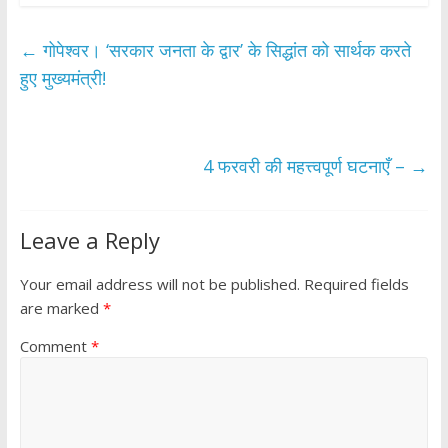
e
itt
at
ar
b
er
s
e
←
गोपेश्वर। ‘सरकार जनता के द्वार’ के सिद्धांत को सार्थक करते
o
A
हुए मुख्यमंत्री!
o
p
k
p
4 फरवरी की महत्त्वपूर्ण घटनाएँ –
→
Leave a Reply
Your email address will not be published.
Required fields
are marked
*
Comment
*