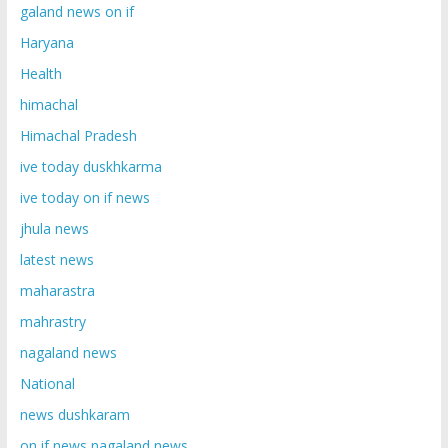
galand news on if
Haryana
Health
himachal
Himachal Pradesh
ive today duskhkarma
ive today on if news
jhula news
latest news
maharastra
mahrastry
nagaland news
National
news dushkaram
on if news nagaland news