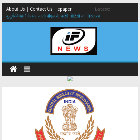
About Us | Contact Us | epaper
Latest:
बुजुर्ग-दिव्यांगों के घर जाएंगे बीएलओ, करेंगे नोटिसों का निस्तारण
24×7 अलर्ट मोड में रहें अधिकारी-मुख्य सचिव मानसून-एसईओसी से मुख्य सचिव ने
की विस्तृत समीक्षा कहा-बंद सड़कों को शीघ्र खोला जाए, लोगों को न हो दिक्कत
459 करोड़ से एचएनबी गढ़वाल विश्वविद्यालय में अनुसंधान संरचना होगी सुदृढ,उच्च
शिक्षा मंत्री धन सिंह रावत ने नवनियुक्त केन्द्रीय शिक्षा मंत्री से की मुलाकात
मुख्यमंत्री से महानिदेशक एनसीसी ने की शिष्टाचार भेंट,उत्तराखण्ड में एनसीसी के
विस्तार एवं आधुनिक आधारभूत संरचना के विकास पर हुई महत्वपूर्ण चर्चा
एमडीडीए बोर्ड बैठक, देहरादून और मसूरी के विकास के लिए 25 बड़े प्रस्तावों को मिली
हरी झंडी