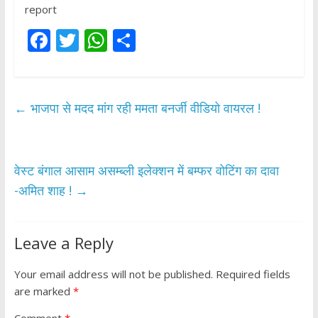
report
F
T
W
S
ac
w
h
h
e
itt
at
ar
b
er
s
e
←
भाजपा से मदद मांग रही ममता बनर्जी वीडियो वायरल !
o
A
o
p
k
p
वेस्ट बंगाल आसाम असम्ब्ली इलेक्शन में बम्फर वोटिंग का दावा
-अमित शाह !
→
Leave a Reply
Your email address will not be published.
Required fields
are marked
*