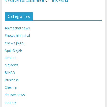
A WordPress Commenter
on
Hello world!
Categories
#himachal news
#news himachal
#news jhula
Ajab-Gajab
almoda.
big news
BIHAR
Business
Chennai
chunav news
country