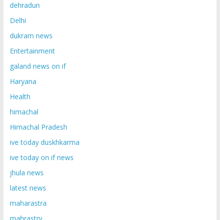
dehradun
Delhi
dukram news
Entertainment
galand news on if
Haryana
Health
himachal
Himachal Pradesh
ive today duskhkarma
ive today on if news
jhula news
latest news
maharastra
mahrastry