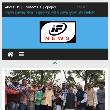
About Us | Contact Us | epaper
Latest:
राष्ट्रीय हथकरघा दिवस पर मुख्यमंत्री धामी ने उत्कृष्ट बुनकरों और हस्तशिल्प
कारीगरों को किया सम्मानित
मुख्यमंत्री ने उत्तराखण्ड क्षत्रिय कल्याण समिति की वेबसाइट एवं क्षत्रिय जागरण
स्मारिका का किया विमोचन
मुख्यमंत्री ने हर घर तिरंगा यात्रा कार्यक्रम में किया प्रतिभाग,मुख्यमंत्री ने
प्रदेशवासियों से स्वतंत्रता दिवस पर अपने घरों में तिरंगा फहराने का किया आवाह्न
नंदा की चौकी पुल हादसा: PWD के EE, AE और JE निलंबित, सीएम धामी के निर्देश
पर सख्त कार्रवाई
मुख्यमंत्री ने 9 लाख 87 हजार17 पेंशन लाभार्थियों को कुल 146 करोड़ 32 लाख
की पेंशन राशि का किया भुगतान