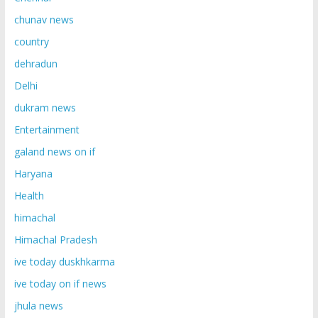
chunav news
country
dehradun
Delhi
dukram news
Entertainment
galand news on if
Haryana
Health
himachal
Himachal Pradesh
ive today duskhkarma
ive today on if news
jhula news