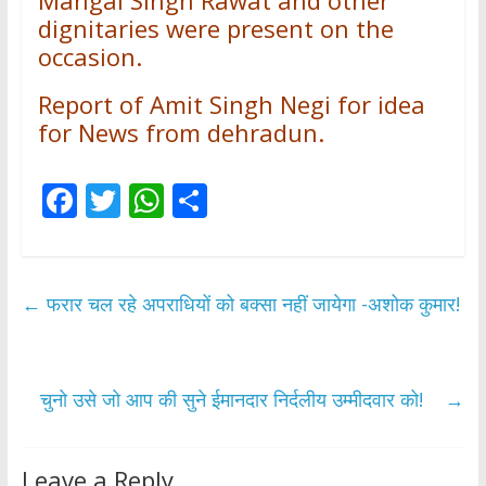
Mangal Singh Rawat and other
dignitaries were present on the
occasion.
Report of Amit Singh Negi for idea
for News from dehradun.
F
T
W
S
ac
w
h
h
e
itt
at
ar
b
er
s
e
←
फरार चल रहे अपराधियों को बक्सा नहीं जायेगा -अशोक कुमार!
o
A
o
p
k
p
चुनो उसे जो आप की सुने ईमानदार निर्दलीय उम्मीदवार को!
→
Leave a Reply