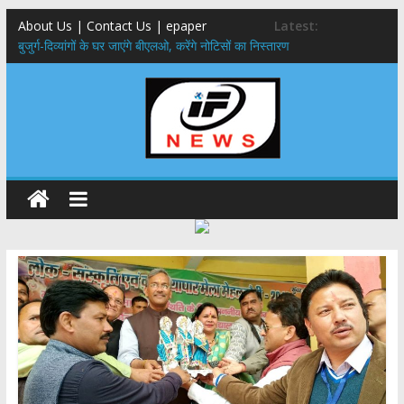
About Us | Contact Us | epaper
Latest:
बुजुर्ग-दिव्यांगों के घर जाएंगे बीएलओ, करेंगे नोटिसों का निस्तारण
24×7 अलर्ट मोड में रहें अधिकारी-मुख्य सचिव मानसून-एसईओसी से मुख्य सचिव ने
की विस्तृत समीक्षा कहा-बंद सड़कों को शीघ्र खोला जाए, लोगों को न हो दिक्कत
459 करोड़ से एचएनबी गढ़वाल विश्वविद्यालय में अनुसंधान संरचना होगी सुदृढ,उच्च
शिक्षा मंत्री धन सिंह रावत ने नवनियुक्त केन्द्रीय शिक्षा मंत्री से की मुलाकात
मुख्यमंत्री से महानिदेशक एनसीसी ने की शिष्टाचार भेंट,उत्तराखण्ड में एनसीसी के
विस्तार एवं आधुनिक आधारभूत संरचना के विकास पर हुई महत्वपूर्ण चर्चा
एमडीडीए बोर्ड बैठक, देहरादून और मसूरी के विकास के लिए 25 बड़े प्रस्तावों को मिली
हरी झंडी