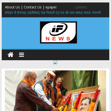
About Us | Contact Us | epaper
Latest:
​हरिद्वार से वीरभद्र (ऋषिकेश) तक निकली BJYM की भव्य कांवड़ यात्रा; तेजस्वी
सूर्या ने की देश व प्रदेशवासियों के कल्याण की कामना
नंदा की चौकी पुल हादसा: PWD के EE, AE और JE निलंबित, सीएम धामी के निर्देश
पर सख्त कार्रवाई
मुख्यमंत्री ने 9 लाख 87 हजार17 पेंशन लाभार्थियों को कुल 146 करोड़ 32 लाख
की पेंशन राशि का किया भुगतान
राष्ट्रीय हथकरघा दिवस पर मुख्यमंत्री धामी ने उत्कृष्ट बुनकरों और हस्तशिल्प
कारीगरों को किया सम्मानित
​धामी कैबिनेट का बड़ा फैसला: पशुपालकों को 60% तक सब्सिडी, गंगा एक्सप्रेसवे का
हरिद्वार तक होगा विस्तार