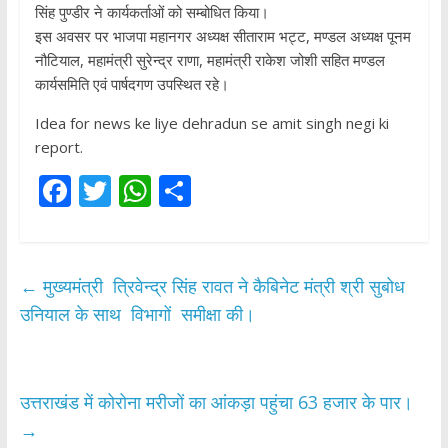
सिंह पुण्डीर ने कार्यकर्ताओं को सम्बोधित किया।
इस अवसर पर भाजपा महानगर अध्यक्ष सीताराम भट्ट, मण्डल अध्यक्ष पूनम
नौटियाल, महामंत्री सुरेन्द्र राणा, महामंत्री राकेश जोशी सहित मण्डल
कार्यसमिति एवं पार्षदगण उपस्थित रहे।
Idea for news ke liye dehradun se amit singh negi ki
report.
F
T
W
S
ac
w
h
h
e
itt
at
ar
b
er
s
e
←
मुख्यमंत्री त्रिवेन्द्र सिंह रावत ने कैबिनेट मंत्री श्री सुबोध
o
A
उनियाल के साथ विभागों समीक्षा की।
o
p
k
p
उत्तराखंड में कोरोना मरीजों का आंकड़ा पहुंचा 63 हजार के पार।
→