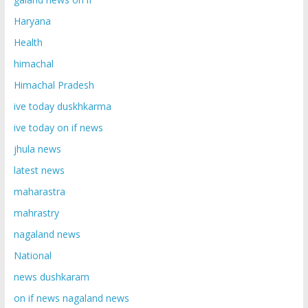
Haryana
Health
himachal
Himachal Pradesh
ive today duskhkarma
ive today on if news
jhula news
latest news
maharastra
mahrastry
nagaland news
National
news dushkaram
on if news nagaland news