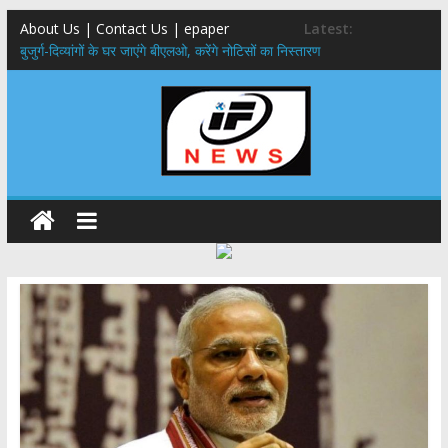
About Us | Contact Us | epaper
Latest:
बुजुर्ग-दिव्यांगों के घर जाएंगे बीएलओ, करेंगे नोटिसों का निस्तारण
24×7 अलर्ट मोड में रहें अधिकारी-मुख्य सचिव मानसून-एसईओसी से मुख्य सचिव ने
की विस्तृत समीक्षा कहा-बंद सड़कों को शीघ्र खोला जाए, लोगों को न हो दिक्कत
459 करोड़ से एचएनबी गढ़वाल विश्वविद्यालय में अनुसंधान संरचना होगी सुदृढ,उच्च
शिक्षा मंत्री धन सिंह रावत ने नवनियुक्त केन्द्रीय शिक्षा मंत्री से की मुलाकात
मुख्यमंत्री से महानिदेशक एनसीसी ने की शिष्टाचार भेंट,उत्तराखण्ड में एनसीसी के
विस्तार एवं आधुनिक आधारभूत संरचना के विकास पर हुई महत्वपूर्ण चर्चा
एमडीडीए बोर्ड बैठक, देहरादून और मसूरी के विकास के लिए 25 बड़े प्रस्तावों को मिली
हरी झंडी