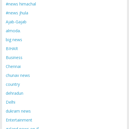
#news himachal
#news jhula
Ajab-Gajab
almoda.
big news
BIHAR
Business
Chennai
chunav news
country
dehradun
Delhi
dukram news
Entertainment
galand news on if