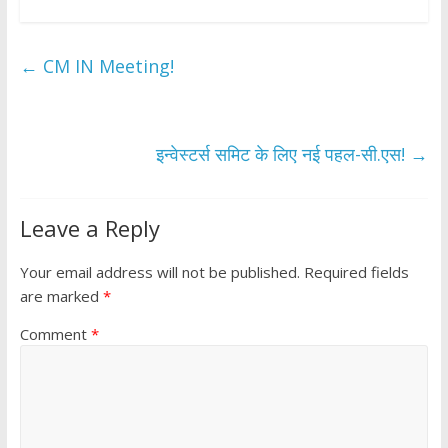
ac
w
h
h
e
itt
at
ar
b
er
s
e
←
CM IN Meeting!
o
A
o
p
k
p
इन्वेस्टर्स समिट के लिए नई पहल-सी.एस!
→
Leave a Reply
Your email address will not be published.
Required fields
are marked
*
Comment
*