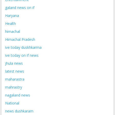
galand news on if
Haryana
Health
himachal
Himachal Pradesh
ive today duskhkarma
ive today on if news
jhula news
latest news
maharastra
mahrastry
nagaland news
National
news dushkaram