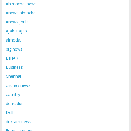
#himachal news
#news himachal
#news jhula
Ajab-Gajab
almoda.
big news
BIHAR
Business
Chennai
chunav news
country
dehradun
Delhi
dukram news
Entertainment