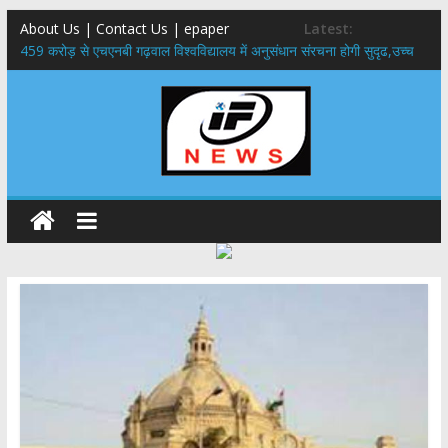
About Us | Contact Us | epaper
Latest:
459 करोड़ से एचएनबी गढ़वाल विश्वविद्यालय में अनुसंधान संरचना होगी सुदृढ,उच्च
शिक्षा मंत्री धन सिंह रावत ने नवनियुक्त केन्द्रीय शिक्षा मंत्री से की मुलाकात
राष्ट्रीय हथकरघा दिवस पर मुख्यमंत्री धामी ने उत्कृष्ट बुनकरों और हस्तशिल्प
कारीगरों को किया सम्मानित
​धामी कैबिनेट का बड़ा फैसला: पशुपालकों को 60% तक सब्सिडी, गंगा एक्सप्रेसवे का
हरिद्वार तक होगा विस्तार
​हरिद्वार से वीरभद्र (ऋषिकेश) तक निकली BJYM की भव्य कांवड़ यात्रा; तेजस्वी
सूर्या ने की देश व प्रदेशवासियों के कल्याण की कामना
24×7 अलर्ट मोड में रहें अधिकारी-मुख्य सचिव मानसून-एसईओसी से मुख्य सचिव ने
की विस्तृत समीक्षा कहा-बंद सड़कों को शीघ्र खोला जाए, लोगों को न हो दिक्कत