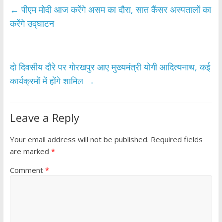
b
er
s
e
←
पीएम मोदी आज करेंगे असम का दौरा, सात कैंसर अस्पतालों का
o
A
करेंगे उद्घाटन
o
p
k
p
दो द‍िवसीय दौरे पर गोरखपुर आए मुख्यमंत्री योगी आद‍ित्‍यनाथ, कई
कार्यक्रमों में होंगे शाम‍िल
→
Leave a Reply
Your email address will not be published.
Required fields
are marked
*
Comment
*