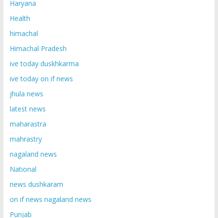
Haryana
Health
himachal
Himachal Pradesh
ive today duskhkarma
ive today on if news
jhula news
latest news
maharastra
mahrastry
nagaland news
National
news dushkaram
on if news nagaland news
Punjab