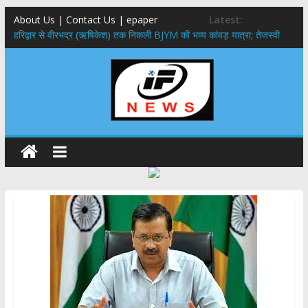
About Us | Contact Us | epaper
Latest:
​हरिद्वार से वीरभद्र (ऋषिकेश) तक निकली BJYM की भव्य कांवड़ यात्रा; तेजस्वी
सूर्या ने की देश व प्रदेशवासियों के कल्याण की कामना
नंदा की चौकी पुल हादसा: PWD के EE, AE और JE निलंबित, सीएम धामी के निर्देश
पर सख्त कार्रवाई
मुख्यमंत्री ने 9 लाख 87 हजार17 पेंशन लाभार्थियों को कुल 146 करोड़ 32 लाख
की पेंशन राशि का किया भुगतान
राष्ट्रीय हथकरघा दिवस पर मुख्यमंत्री धामी ने उत्कृष्ट बुनकरों और हस्तशिल्प
कारीगरों को किया सम्मानित
​धामी कैबिनेट का बड़ा फैसला: पशुपालकों को 60% तक सब्सिडी, गंगा एक्सप्रेसवे का
हरिद्वार तक होगा विस्तार