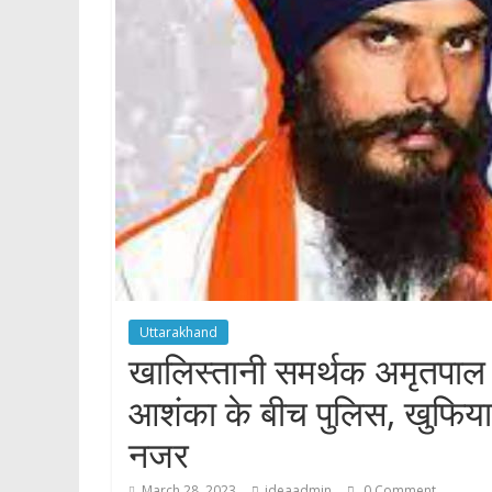
p
Uttarakhand
खालिस्तानी समर्थक अमृतपाल उ
आशंका के बीच पुलिस, खुफिया व
नजर
March 28, 2023
ideaadmin
0 Comment