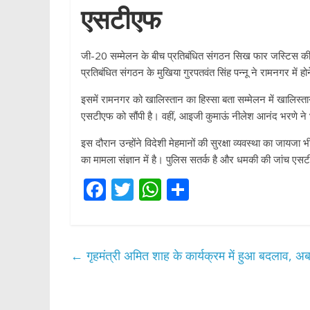
एसटीएफ
जी-20 सम्मेलन के बीच प्रतिबंधित संगठन सिख फार जस्टिस की 
प्रतिबंधित संगठन के मुखिया गुरपतवंत सिंह पन्नू ने रामनगर मे
इसमें रामनगर को खालिस्तान का हिस्सा बता सम्मेलन में खालिस्ता
एसटीएफ को सौंपी है। वहीं, आइजी कुमाऊं नीलेश आनंद भरणे ने भी
इस दौरान उन्होंने विदेशी मेहमानों की सुरक्षा व्यवस्था का जा
का मामला संज्ञान में है। पुलिस सतर्क है और धमकी की जांच एस
F
T
W
S
ac
w
h
h
e
itt
at
ar
b
er
s
e
←
गृहमंत्री अमित शाह के कार्यक्रम में हुआ बदलाव, अब 
o
A
o
p