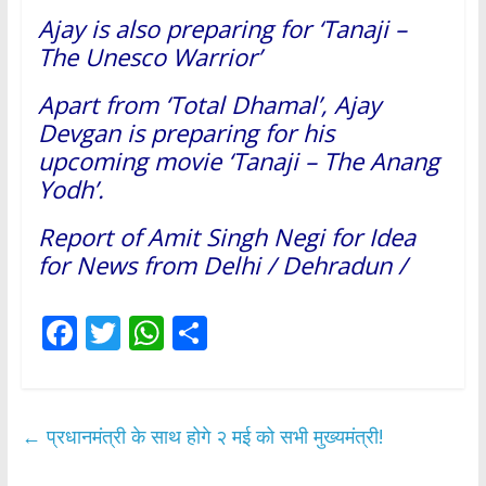
Ajay is also preparing for ‘Tanaji –
The Unesco Warrior’
Apart from ‘Total Dhamal’, Ajay
Devgan is preparing for his
upcoming movie ‘Tanaji – The Anang
Yodh’.
Report of Amit Singh Negi for Idea
for News from Delhi / Dehradun /
F
T
W
S
ac
w
h
h
e
itt
at
ar
b
er
s
e
←
प्रधानमंत्री के साथ होगे २ मई को सभी मुख्यमंत्री!
o
A