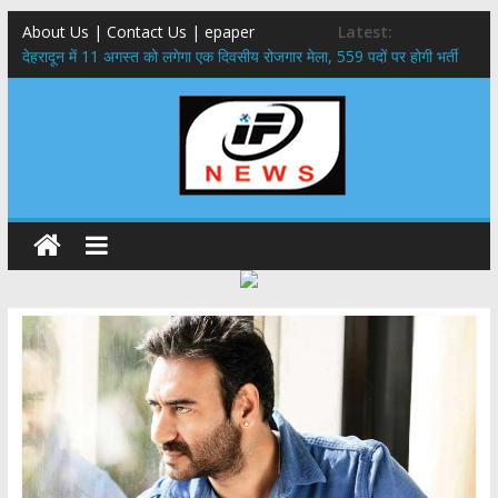
About Us | Contact Us | epaper
Latest:
​देहरादून में 11 अगस्त को लगेगा एक दिवसीय रोजगार मेला, 559 पदों पर होगी भर्ती
459 करोड़ से एचएनबी गढ़वाल विश्वविद्यालय में अनुसंधान संरचना होगी सुदृढ,उच्च
शिक्षा मंत्री धन सिंह रावत ने नवनियुक्त केन्द्रीय शिक्षा मंत्री से की मुलाकात
मुख्यमंत्री से महानिदेशक एनसीसी ने की शिष्टाचार भेंट,उत्तराखण्ड में एनसीसी के
विस्तार एवं आधुनिक आधारभूत संरचना के विकास पर हुई महत्वपूर्ण चर्चा
एमडीडीए बोर्ड बैठक, देहरादून और मसूरी के विकास के लिए 25 बड़े प्रस्तावों को मिली
हरी झंडी
बुजुर्ग-दिव्यांगों के घर जाएंगे बीएलओ, करेंगे नोटिसों का निस्तारण