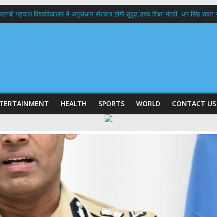
बी गढ़वाल विश्वविद्यालय में अनुसंधान संरचना होगी सुदृढ,उच्च शिक्षा मंत्री धन सिंह रावत ने न
 दिवस पर मुख्यमंत्री धामी ने उत्कृष्ट बुनकरों और हस्तशिल्प कारीगरों को किया सम्मानित
 बड़ा फैसला: पशुपालकों को 60% तक सब्सिडी, गंगा एक्सप्रेसवे का हरिद्वार तक होगा विस्तार
भद्र (ऋषिकेश) तक निकली BJYM की भव्य कांवड़ यात्रा; तेजस्वी सूर्या ने की देश व प्रदेशवासि
में रहें अधिकारी-मुख्य सचिव मानसून-एसईओसी से मुख्य सचिव ने की विस्तृत समीक्षा कहा-बंद
TERTAINMENT
HEALTH
SPORTS
WORLD
CONTACT US