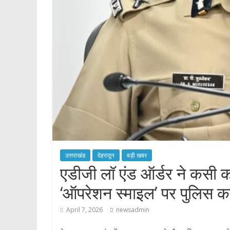
p
उत्तराखंड
देहरादून
बड़ी खबर
एडीजी लॉ एंड ऑर्डर ने कसी क
‘ऑपरेशन स्माइल’ पर पुलिस कप्
April 7, 2026
newsadmin