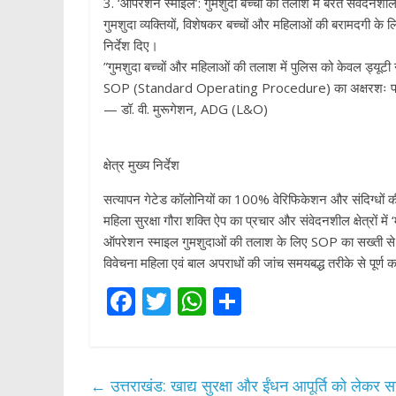
​3. ‘ऑपरेशन स्माइल’: गुमशुदा बच्चों की तलाश में बरतें संवेदनशी
​गुमशुदा व्यक्तियों, विशेषकर बच्चों और महिलाओं की बरामदगी के ल
निर्देश दिए।
​”गुमशुदा बच्चों और महिलाओं की तलाश में पुलिस को केवल ड्यूटी
SOP (Standard Operating Procedure) का अक्षरशः पाल
— डॉ. वी. मुरूगेशन, ADG (L&O)
क्षेत्र मुख्य निर्देश
सत्यापन गेटेड कॉलोनियों का 100% वेरिफिकेशन और संदिग्धों की
महिला सुरक्षा गौरा शक्ति ऐप का प्रचार और संवेदनशील क्षेत्रों में
ऑपरेशन स्माइल गुमशुदाओं की तलाश के लिए SOP का सख्ती स
विवेचना महिला एवं बाल अपराधों की जांच समयबद्ध तरीके से पूर्ण
F
T
W
S
ac
w
h
h
e
itt
at
ar
b
er
s
e
←
उत्तराखंड: खाद्य सुरक्षा और ईंधन आपूर्ति को लेकर