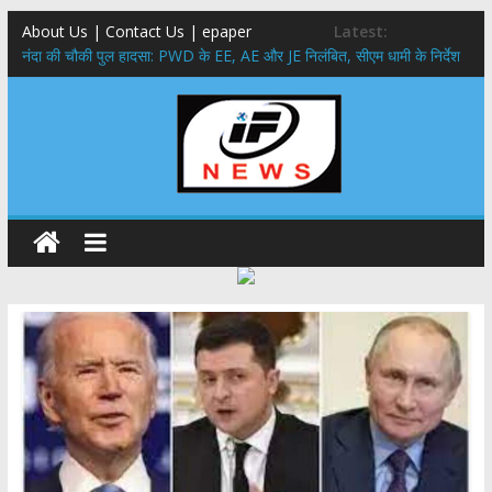
About Us | Contact Us | epaper
Latest:
नंदा की चौकी पुल हादसा: PWD के EE, AE और JE निलंबित, सीएम धामी के निर्देश
पर सख्त कार्रवाई
सरकारी नीतियों में शामिल किए जाएंगे छात्र – छात्राओं के सुझाव ,मुख्यमंत्री युवा
विद्यार्थी मंथन कार्यक्रम में शामिल हुए सीएम पुष्कर सिंह धामी
उत्तराखंड में बढ़ेंगे राजस्व के स्रोत: इको-टूरिज्म, कार्बन क्रेडिट और जड़ी-बूटी आय
पर मुख्य सचिव का जोर
मुख्यमंत्री ने उत्तराखण्ड क्षत्रिय कल्याण समिति की वेबसाइट एवं क्षत्रिय जागरण
स्मारिका का किया विमोचन
मुख्यमंत्री ने हर घर तिरंगा यात्रा कार्यक्रम में किया प्रतिभाग,मुख्यमंत्री ने
प्रदेशवासियों से स्वतंत्रता दिवस पर अपने घरों में तिरंगा फहराने का किया आवाह्न