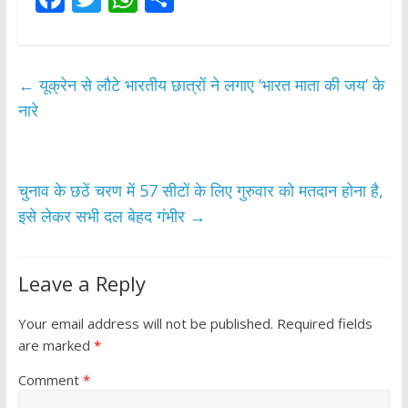
ac
w
h
h
e
itt
at
ar
b
er
s
e
←
यूक्रेन से लौटे भारतीय छात्रों ने लगाए ‘भारत माता की जय’ के
o
A
नारे
o
p
k
p
चुनाव के छठें चरण में 57 सीटों के लिए गुरुवार को मतदान होना है,
इसे लेकर सभी दल बेहद गंभीर
→
Leave a Reply
Your email address will not be published.
Required fields
are marked
*
Comment
*