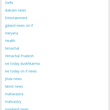
Delhi
dukram news
Entertainment
galand news on if
Haryana
Health
himachal
Himachal Pradesh
ive today duskhkarma
ive today on if news
jhula news
latest news
maharastra
mahrastry
nagaland news