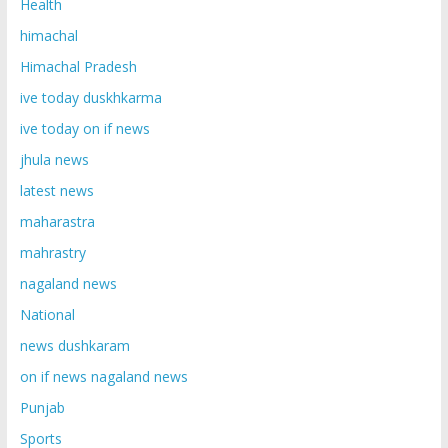
Health
himachal
Himachal Pradesh
ive today duskhkarma
ive today on if news
jhula news
latest news
maharastra
mahrastry
nagaland news
National
news dushkaram
on if news nagaland news
Punjab
Sports