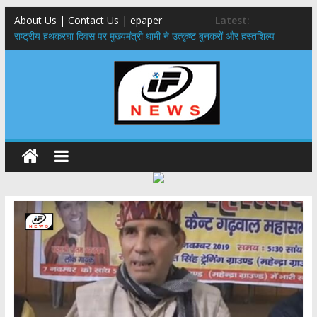
About Us | Contact Us | epaper
Latest:
राष्ट्रीय हथकरघा दिवस पर मुख्यमंत्री धामी ने उत्कृष्ट बुनकरों और हस्तशिल्प
कारीगरों को किया सम्मानित
मुख्यमंत्री ने उत्तराखण्ड क्षत्रिय कल्याण समिति की वेबसाइट एवं क्षत्रिय जागरण
स्मारिका का किया विमोचन
मुख्यमंत्री ने हर घर तिरंगा यात्रा कार्यक्रम में किया प्रतिभाग,मुख्यमंत्री ने
प्रदेशवासियों से स्वतंत्रता दिवस पर अपने घरों में तिरंगा फहराने का किया आवाह्न
नंदा की चौकी पुल हादसा: PWD के EE, AE और JE निलंबित, सीएम धामी के निर्देश
पर सख्त कार्रवाई
मुख्यमंत्री ने 9 लाख 87 हजार17 पेंशन लाभार्थियों को कुल 146 करोड़ 32 लाख
की पेंशन राशि का किया भुगतान