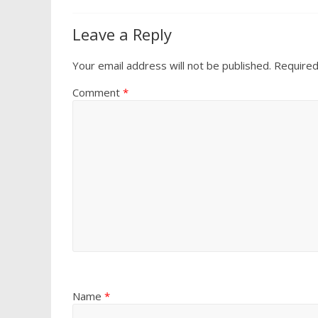
o
A
o
p
Leave a Reply
k
p
Your email address will not be published.
Required
Comment
*
Name
*