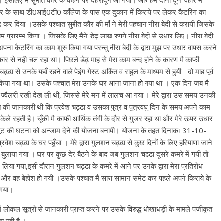
इसलिए मैं सुमीत कौर के कहने पर देहरादून आ गया। और हम दोनो दून विहार में
ौर के साथ डी0आई0टी0 काँलेज के पास एक दुकान में किराये पर लेकर कैटरिंग का
्द कर दिया ।उसके पश्चात सुमीत कौर की माँ ने मेरी पहचान नीरा बेदी से करायी जिसके
म प्रारम्भ किया । जिसके लिए मैने डेढ़ लाख रुपये नीरा बेदी से उधार लिए। नीरा बेदी
ना कैटरिंग का काम शुरु किया गया परन्तु नीरा बेदी के द्वारा मुझ पर उधार वापस करने
ार से नही चल रहा था। पिछले डेढ़ माह से मेरा काम बन्द होने के कारण मै काफी
ढा से उनके यहाँ रहने वाले पेइंग गेस्ट अकिंत व राहुल के माध्यम से हुयी। दो माह पूर्व
ा कार्य किया गया था। उसके पश्चात मेरा उनके घर आना जाना हो गया था । एक दिन जब मै
 ज्वैलरी रखी देख ली थी, जिससे मेरे मन में लालच आ गया । मेरे द्वारा उस समय उनकी
ात की जानकारी थी कि प्रवेश चढ़ढा व उसका पुत्र व पुत्रवधु दिन के समय अपने काम
ले रहती है। चूँकी मै काफी आर्थिक तंगी के दौर से गुजर रहा था और मेरे ऊपर उधार
 लूट की घटना को अन्जाम देने की योजना बनायी। योजना के तहत दिनाकः 31-10-
वेश चढ़ढा के घर पहुँचा । मेरे द्वारा गुलशन चढ़ढा से कुछ दिनों के लिए हरियाणा जाने
 बुलाया गया । घर पर कुछ देर बैठने के बाद जब गुलशन चढ़ढा दूसरे कमरे में गयी तो
 भर लिया गया,इसी दौरान गुलशन चढ़ढा के कमरे में आने पर उनके द्वारा मेरा प्रतिरोध
या और वह बेहोश हो गयी ।उसके पश्चात मै सारा सामान समेटं कर पहले अपने किराये के
 गया।
ं लोकल सूत्रो से जानकारी प्राप्त करने पर उसके विरुद्ध धोखाधड़ी के मामले पंजीकृत
जा रही है ।