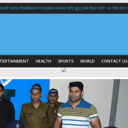
बी गढ़वाल विश्वविद्यालय में अनुसंधान संरचना होगी सुदृढ,उच्च शिक्षा मंत्री धन सिंह रावत ने न
 दिवस पर मुख्यमंत्री धामी ने उत्कृष्ट बुनकरों और हस्तशिल्प कारीगरों को किया सम्मानित
 बड़ा फैसला: पशुपालकों को 60% तक सब्सिडी, गंगा एक्सप्रेसवे का हरिद्वार तक होगा विस्तार
भद्र (ऋषिकेश) तक निकली BJYM की भव्य कांवड़ यात्रा; तेजस्वी सूर्या ने की देश व प्रदेशवासि
में रहें अधिकारी-मुख्य सचिव मानसून-एसईओसी से मुख्य सचिव ने की विस्तृत समीक्षा कहा-बंद
TERTAINMENT
HEALTH
SPORTS
WORLD
CONTACT US