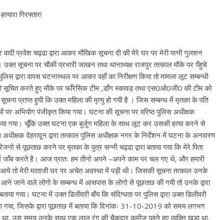
त्यारा गिरफ्तार!
 वादी प्रवेश चढ़ढा द्वारा आकर मौखिक सूचना दी की मेरे घर पर मेरी पत्नी गुलशन
 उक्त सूचना पर चौकी प्रभारी जाखन तथा थानाध्यक्ष राजपुर तत्काल मौके पर पँहुचे
ुलिस द्वारा वापस घटनास्थल पर आकर वहाँ का निरीक्षण किया तो मामला लूट सम्बन्धी
ो सूचित करते हुए मौके पर फाँरेसिक टीम ,डाँग स्कावड़ तथा एस0ओ0जी0 की टीम को
चना प्राप्त हुयी कि उक्त महिला की मृत्यु हो गयी है । जिस सम्बन्ध में मृतका के पति
राओं पर अभियोग पंजीकृत किया गया। घटना की सूचना पर वरिष्ठ पुलिस अधीक्षक
किया गया। चूँकि उक्त घटना एक बुर्जुग महिला के साथ लूट कर उसकी हत्या करने से
स अधीक्षक देहरादून द्वारा तत्काल पुलिस अधीक्षक नगर के निर्देशन में घटना के अनावरण
ो से पूछताछ करने पर मृतका के पुत्र सन्नी चढ़ढा द्वारा बताया गया कि मेरे पिता
बैक में जाँब करते है। आज प्रातः हम तीनो अपने –अपने काम पर चल गए थे, और हमारी
ये तो मेरी माताजी घर पर अचेत अवस्था में पड़ी थी। जिसकी सूचना तत्काल उनके
 आने जाने वाले लोगो के सम्बन्ध में आसपास के लोगो से पूछताछ की गयी तो उनके द्वारा
या गया। घटना में उक्त डिलीवरी बाँय कि संदिग्धता पर पुलिस द्वारा उक्त डिलीवरी
 बुलाया गया, जिसके द्वारा पूछताछ में बताया कि दिनांकः 31-10-2019 को समय लगभग
ा था, उस समय उनके साथ एक लाल रंग की चैकदार कमीज पहने हुए व्यक्ति खड़ा था,