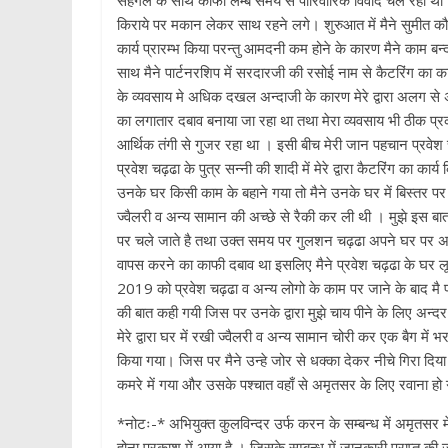
सहगल के साथ काफी लम्बे समय से पारिवारिक विवाद चल रहा था। 
किराये पर मकान लेकर साथ रहने लगे। शुरुआत में मैने सुमीत क
कार्य प्रारम्भ किया परन्तु आमदनी कम होने के कारण मैने काम बन
साथ मैने पार्टनरशिप में सरदारजी की रसोई नाम से कैटरिंग का का
के व्यवसाय मे अधिक दखल अन्दाजी के कारण मेरे द्वारा अलग से अप
का लगातार दबाव बनाया जा रहा था तथा मेरा व्यवसाय भी ठीक प्रक
आर्थिक तंगी से गुजर रहा था । इसी बीच मेरी जान पहचान प्रवेश चढ़
प्रवेश चढ़ढा के पुत्र सन्नी की शादी में मेरे द्वारा कैटरिंग क
उनके घर किसी काम के बहाने गया तो मैने उनके घर में बिस्तर पर
ज्वैलरी व अन्य सामान की अच्छे से रैकी कर ली थी । मुझे इस ब
पर चले जाते है तथा उक्त समय पर गुलशन चढ़ढा अपने घर पर अके
वापस करने का काफी दबाव था इसलिए मैने प्रवेश चढ़ढा के घर
2019 को प्रवेश चढ़ढा व अन्य लोगो के काम पर जाने के बाद मै प्र
की बात कही गयी जिस पर उनके द्वारा मुझे चाय पीने के लिए अन्दर
मेरे द्वारा घर में रखी ज्वैलरी व अन्य सामान चोरी कर एक बैग में
किया गया। जिस पर मैने उन्हे जोर से धक्का देकर नीचे गिरा दि
कमरे में गया और उसके पश्चात वहाँ से अमृतसर के लिए रवाना हो
*नोटः-* अभियुक्त कुलविन्दर उर्फ करन के सम्बन्ध में अमृतसर मे
होना प्रकाश में आया है । जिसके सम्बन्ध में जानकारी प्राप्त की 