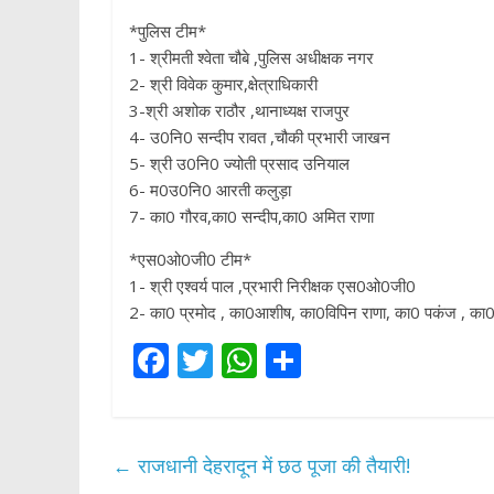
*पुलिस टीम*
1- श्रीमती श्वेता चौबे ,पुलिस अधीक्षक नगर
2- श्री विवेक कुमार,क्षेत्राधिकारी
3-श्री अशोक राठौर ,थानाध्यक्ष राजपुर
4- उ0नि0 सन्दीप रावत ,चौकी प्रभारी जाखन
5- श्री उ0नि0 ज्योती प्रसाद उनियाल
6- म0उ0नि0 आरती कलुड़ा
7- का0 गौरव,का0 सन्दीप,का0 अमित राणा
*एस0ओ0जी0 टीम*
1- श्री एश्वर्य पाल ,प्रभारी निरीक्षक एस0ओ0जी0
2- का0 प्रमोद , का0आशीष, का0विपिन राणा, का0 पकंज , 
F
T
W
S
ac
w
h
h
e
itt
at
ar
b
er
s
e
←
राजधानी देहरादून में छठ पूजा की तैयारी!