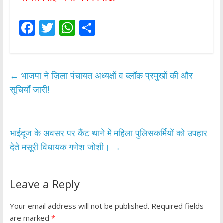
F
T
W
S
ac
w
h
h
e
itt
at
ar
b
er
s
e
←
भाजपा ने ज़िला पंचायत अध्यक्षों व ब्लॉक प्रमुखों की और
o
A
सूचियाँ जारी!
o
p
k
p
भाईदूज के अवसर पर कैंट थाने में महिला पुलिसकर्मियों को उपहार
देते मसूरी विधायक गणेश जोशी।
→
Leave a Reply
Your email address will not be published.
Required fields
are marked
*