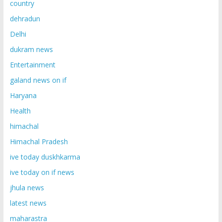
country
dehradun
Delhi
dukram news
Entertainment
galand news on if
Haryana
Health
himachal
Himachal Pradesh
ive today duskhkarma
ive today on if news
jhula news
latest news
maharastra