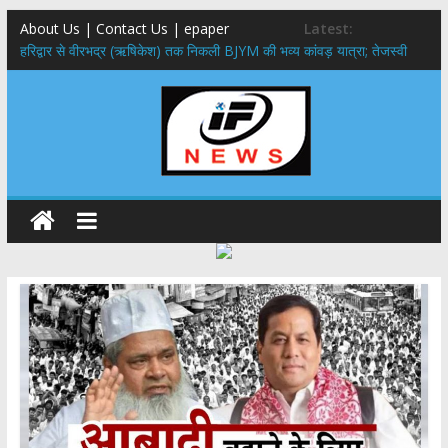
About Us | Contact Us | epaper
Latest:
​हरिद्वार से वीरभद्र (ऋषिकेश) तक निकली BJYM की भव्य कांवड़ यात्रा; तेजस्वी
सूर्या ने की देश व प्रदेशवासियों के कल्याण की कामना
नंदा की चौकी पुल हादसा: PWD के EE, AE और JE निलंबित, सीएम धामी के निर्देश
पर सख्त कार्रवाई
मुख्यमंत्री ने 9 लाख 87 हजार17 पेंशन लाभार्थियों को कुल 146 करोड़ 32 लाख
की पेंशन राशि का किया भुगतान
राष्ट्रीय हथकरघा दिवस पर मुख्यमंत्री धामी ने उत्कृष्ट बुनकरों और हस्तशिल्प
कारीगरों को किया सम्मानित
​धामी कैबिनेट का बड़ा फैसला: पशुपालकों को 60% तक सब्सिडी, गंगा एक्सप्रेसवे का
हरिद्वार तक होगा विस्तार