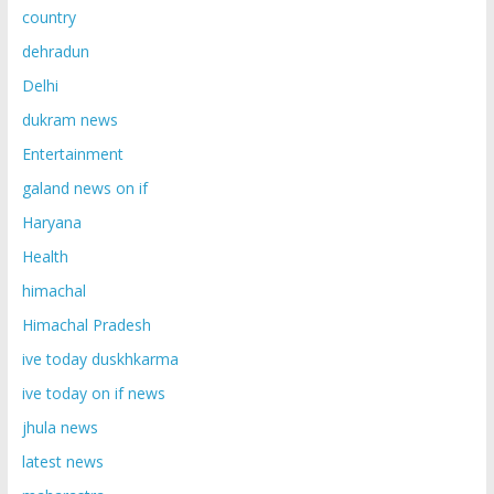
country
dehradun
Delhi
dukram news
Entertainment
galand news on if
Haryana
Health
himachal
Himachal Pradesh
ive today duskhkarma
ive today on if news
jhula news
latest news