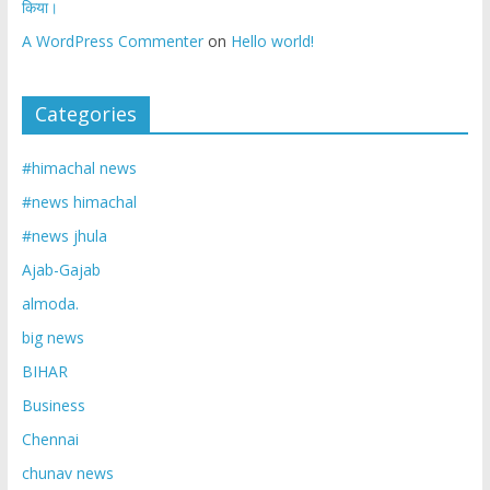
किया।
A WordPress Commenter
on
Hello world!
Categories
#himachal news
#news himachal
#news jhula
Ajab-Gajab
almoda.
big news
BIHAR
Business
Chennai
chunav news