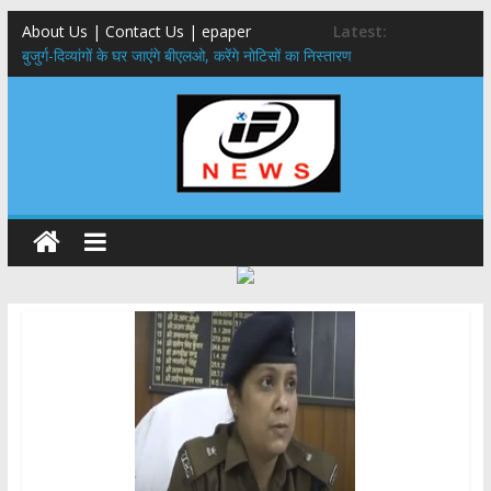
About Us | Contact Us | epaper
Latest:
बुजुर्ग-दिव्यांगों के घर जाएंगे बीएलओ, करेंगे नोटिसों का निस्तारण
24×7 अलर्ट मोड में रहें अधिकारी-मुख्य सचिव मानसून-एसईओसी से मुख्य सचिव ने
की विस्तृत समीक्षा कहा-बंद सड़कों को शीघ्र खोला जाए, लोगों को न हो दिक्कत
459 करोड़ से एचएनबी गढ़वाल विश्वविद्यालय में अनुसंधान संरचना होगी सुदृढ,उच्च
शिक्षा मंत्री धन सिंह रावत ने नवनियुक्त केन्द्रीय शिक्षा मंत्री से की मुलाकात
मुख्यमंत्री से महानिदेशक एनसीसी ने की शिष्टाचार भेंट,उत्तराखण्ड में एनसीसी के
विस्तार एवं आधुनिक आधारभूत संरचना के विकास पर हुई महत्वपूर्ण चर्चा
एमडीडीए बोर्ड बैठक, देहरादून और मसूरी के विकास के लिए 25 बड़े प्रस्तावों को मिली
हरी झंडी