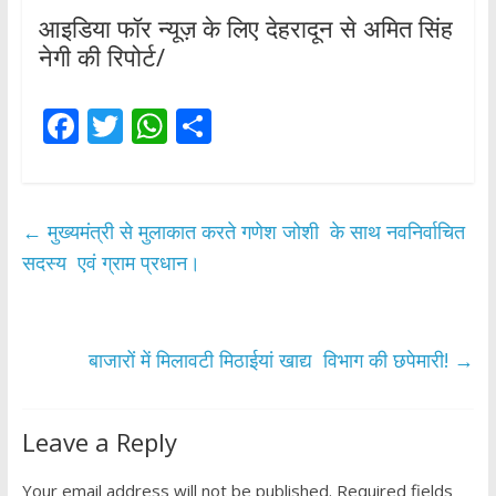
आइडिया फॉर न्यूज़ के लिए देहरादून से अमित सिंह
नेगी की रिपोर्ट/
F
T
W
S
ac
w
h
h
e
itt
at
ar
b
er
s
e
←
मुख्यमंत्री से मुलाकात करते गणेश जोशी के साथ नवनिर्वाचित
o
A
सदस्य एवं ग्राम प्रधान।
o
p
k
p
बाजारों में मिलावटी मिठाईयां खाद्य विभाग की छपेमारी!
→
Leave a Reply
Your email address will not be published.
Required fields