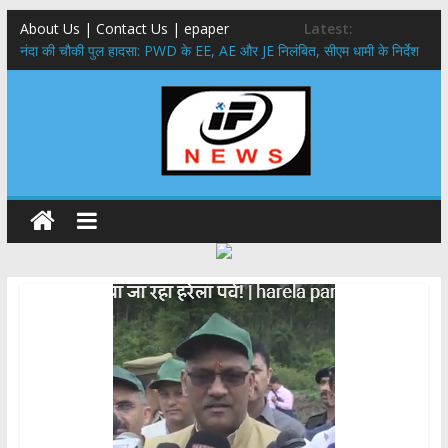
About Us | Contact Us | epaper
Latest:
नंदा की चौकी पुल हादसा: PWD के EE, AE और JE निलंबित, सीएम धामी के निर्देश
पर सख्त कार्रवाई
सरकारी नीतियों में शामिल किए जाएंगे छात्र – छात्राओं के सुझाव ,मुख्यमंत्री युवा
विद्यार्थी मंथन कार्यक्रम में शामिल हुए सीएम पुष्कर सिंह धामी
उत्तराखंड में बढ़ेंगे राजस्व के स्रोत: इको-टूरिज्म, कार्बन क्रेडिट और जड़ी-बूटी आय
पर मुख्य सचिव का जोर
मुख्यमंत्री ने उत्तराखण्ड क्षत्रिय कल्याण समिति की वेबसाइट एवं क्षत्रिय जागरण
स्मारिका का किया विमोचन
मुख्यमंत्री ने हर घर तिरंगा यात्रा कार्यक्रम में किया प्रतिभाग,मुख्यमंत्री ने
प्रदेशवासियों से स्वतंत्रता दिवस पर अपने घरों में तिरंगा फहराने का किया आवाह्न