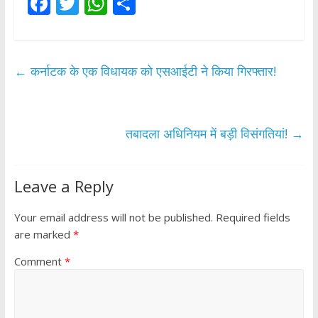
F
T
W
S
ac
w
h
h
e
itt
at
ar
b
er
s
e
←
कर्नाटक के एक विधायक को एसआईटी ने किया गिरफ्तार!
o
A
o
p
k
p
तबादला अधिनियम में बड़ी विसंगतियां!
→
Leave a Reply
Your email address will not be published.
Required fields
are marked
*
Comment
*