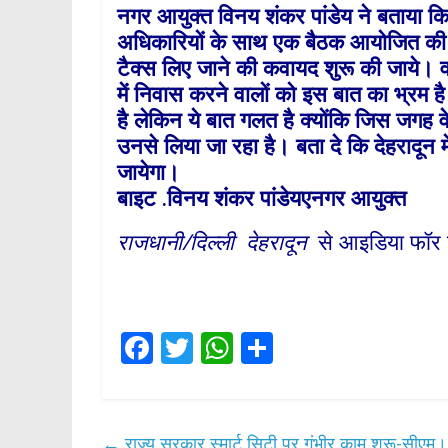
नगर आयुक्त विनय शंकर पांडेय ने बताया कि 
अधिकारियों के साथ एक बैठक आयोजित की ग
टैक्स लिए जाने की कवायद शुरू की जाये। 
में निवास करने वालों को इस बात का भ्रम है
है लेकिन ये बात गलत है क्योंकि जिस जगह वे
उनसे लिया जा रहा है। बता दे कि देहरादून म
जायेगा।
बाइट .विनय शंकर पांडेयएनगर आयुक्त
राजधानी/दिल्ली देहरादून
से आइडिया फॉर 
F
T
W
S
ac
w
h
h
e
itt
at
ar
b
er
s
e
←
राज्य सरकार स्मार्ट सिटी पर गंभीर काम शुरू-सीएम।