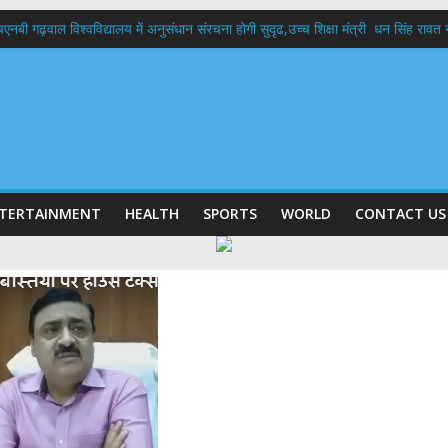
बी गढ़वाल विश्वविद्यालय में अनुसंधान संरचना होगी सुदृढ,उच्च शिक्षा मंत्री धन सिंह रावत ने न
 दिवस पर मुख्यमंत्री धामी ने उत्कृष्ट बुनकरों और हस्तशिल्प कारीगरों को किया सम्मानित
 बड़ा फैसला: पशुपालकों को 60% तक सब्सिडी, गंगा एक्सप्रेसवे का हरिद्वार तक होगा विस्तार
भद्र (ऋषिकेश) तक निकली BJYM की भव्य कांवड़ यात्रा; तेजस्वी सूर्या ने की देश व प्रदेशवासि
में रहें अधिकारी-मुख्य सचिव मानसून-एसईओसी से मुख्य सचिव ने की विस्तृत समीक्षा कहा-बंद
TERTAINMENT
HEALTH
SPORTS
WORLD
CONTACT US