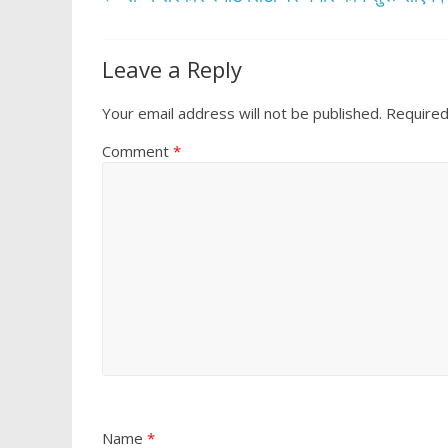
o
A
o
p
Leave a Reply
k
p
Your email address will not be published.
Required
Comment
*
Name
*