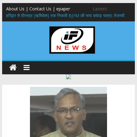
About Us | Contact Us | epaper
Latest:
​हरिद्वार से वीरभद्र (ऋषिकेश) तक निकली BJYM की भव्य कांवड़ यात्रा; तेजस्वी
सूर्या ने की देश व प्रदेशवासियों के कल्याण की कामना
नंदा की चौकी पुल हादसा: PWD के EE, AE और JE निलंबित, सीएम धामी के निर्देश
पर सख्त कार्रवाई
मुख्यमंत्री ने 9 लाख 87 हजार17 पेंशन लाभार्थियों को कुल 146 करोड़ 32 लाख
की पेंशन राशि का किया भुगतान
राष्ट्रीय हथकरघा दिवस पर मुख्यमंत्री धामी ने उत्कृष्ट बुनकरों और हस्तशिल्प
कारीगरों को किया सम्मानित
​धामी कैबिनेट का बड़ा फैसला: पशुपालकों को 60% तक सब्सिडी, गंगा एक्सप्रेसवे का
हरिद्वार तक होगा विस्तार