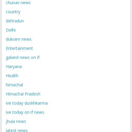
chunav news
country
dehradun
Delhi
dukram news
Entertainment
galand news on if
Haryana
Health
himachal
Himachal Pradesh
ive today duskhkarma
ive today on if news
jhula news
latest news