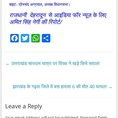
बाइट- प्रेमचंद अग्रवाल, अध्यक्ष विधानसभा।
राजधानी
देहरादून
से आइडिया फॉर न्यूज़ के लिए
अमित सिंह नेगी की रिपोर्ट/
F
T
W
S
ac
w
h
h
e
itt
at
ar
b
er
s
e
←
उत्तराखंड चारधाम यात्रा पर विपक्ष ने खड़े किये सवाल!
o
A
o
p
k
p
झारखंड के गढ़वा जिले में बस हादसा 6 की मौत 40 घायल!
→
Leave a Reply
Your email address will not be published.
Required fields