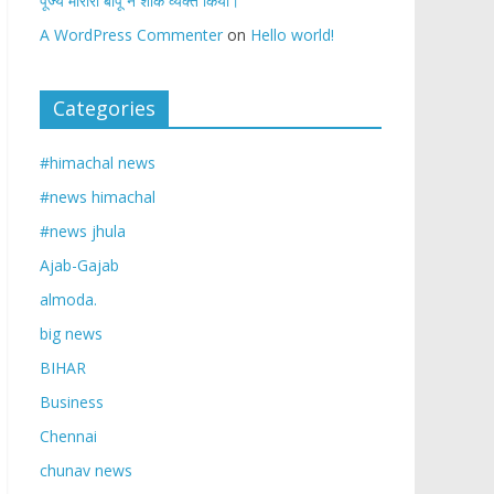
पूज्य मोरारी बापू ने शोक व्यक्त किया।
A WordPress Commenter
on
Hello world!
Categories
#himachal news
#news himachal
#news jhula
Ajab-Gajab
almoda.
big news
BIHAR
Business
Chennai
chunav news