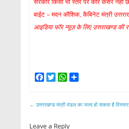
सरकार किसी भी स्तर पर कोर कसर नही छ
बाईट – मदन कौशिक, कैबिनेट मंत्री उत्तरा
आइडिया फॉर न्यूज़ के लिए उत्तराखण्ड की रा
F
T
W
S
ac
w
h
h
e
itt
at
ar
b
er
s
e
←
उत्तराखण्ड मंत्री मंडल का जल्द हो सकता है विस्तार
o
A
o
p
Leave a Reply