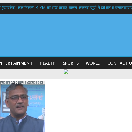
भद्र (ऋषिकेश) तक निकली BJYM की भव्य कांवड़ यात्रा; तेजस्वी सूर्या ने की देश व प्रदेशवासि
ल हादसा: PWD के EE, AE और JE निलंबित, सीएम धामी के निर्देश पर सख्त कार्रवाई
9 लाख 87 हजार17 पेंशन लाभार्थियों को कुल 146 करोड़ 32 लाख की पेंशन राशि का किया भुग
 दिवस पर मुख्यमंत्री धामी ने उत्कृष्ट बुनकरों और हस्तशिल्प कारीगरों को किया सम्मानित
 बड़ा फैसला: पशुपालकों को 60% तक सब्सिडी, गंगा एक्सप्रेसवे का हरिद्वार तक होगा विस्तार
NTERTAINMENT
HEALTH
SPORTS
WORLD
CONTACT U