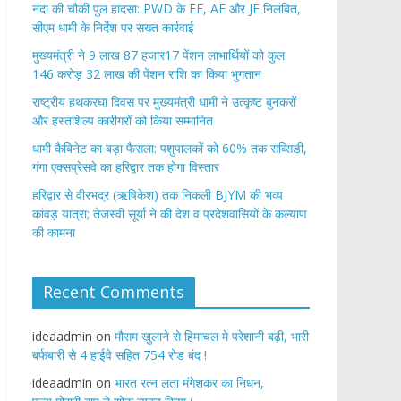
नंदा की चौकी पुल हादसा: PWD के EE, AE और JE निलंबित,
सीएम धामी के निर्देश पर सख्त कार्रवाई
मुख्यमंत्री ने 9 लाख 87 हजार17 पेंशन लाभार्थियों को कुल
146 करोड़ 32 लाख की पेंशन राशि का किया भुगतान
राष्ट्रीय हथकरघा दिवस पर मुख्यमंत्री धामी ने उत्कृष्ट बुनकरों
और हस्तशिल्प कारीगरों को किया सम्मानित
​धामी कैबिनेट का बड़ा फैसला: पशुपालकों को 60% तक सब्सिडी,
गंगा एक्सप्रेसवे का हरिद्वार तक होगा विस्तार
​हरिद्वार से वीरभद्र (ऋषिकेश) तक निकली BJYM की भव्य
कांवड़ यात्रा; तेजस्वी सूर्या ने की देश व प्रदेशवासियों के कल्याण
की कामना
Recent Comments
ideaadmin
on
मौसम खुलाने से हिमाचल मे परेशानी बढ़ी, भारी
बर्फबारी से 4 हाईवे सहित 754 रोड बंद !
ideaadmin
on
भारत रत्न लता मंगेशकर का निधन,