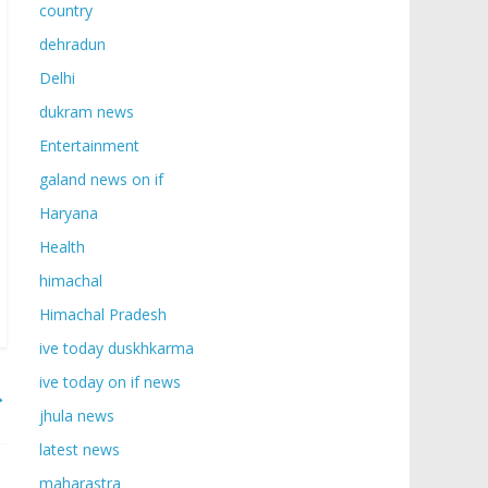
country
dehradun
Delhi
dukram news
Entertainment
galand news on if
Haryana
Health
himachal
Himachal Pradesh
ive today duskhkarma
ive today on if news
→
jhula news
latest news
maharastra