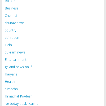
BIHAR
Business
Chennai
chunav news
country
dehradun
Delhi
dukram news
Entertainment
galand news on if
Haryana
Health
himachal
Himachal Pradesh
ive today duskhkarma