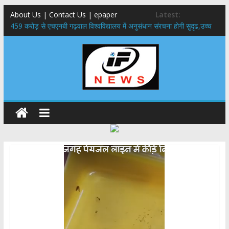
About Us | Contact Us | epaper
Latest:
459 करोड़ से एचएनबी गढ़वाल विश्वविद्यालय में अनुसंधान संरचना होगी सुदृढ,उच्च
शिक्षा मंत्री धन सिंह रावत ने नवनियुक्त केन्द्रीय शिक्षा मंत्री से की मुलाकात
राष्ट्रीय हथकरघा दिवस पर मुख्यमंत्री धामी ने उत्कृष्ट बुनकरों और हस्तशिल्प
कारीगरों को किया सम्मानित
​धामी कैबिनेट का बड़ा फैसला: पशुपालकों को 60% तक सब्सिडी, गंगा एक्सप्रेसवे का
हरिद्वार तक होगा विस्तार
​हरिद्वार से वीरभद्र (ऋषिकेश) तक निकली BJYM की भव्य कांवड़ यात्रा; तेजस्वी
सूर्या ने की देश व प्रदेशवासियों के कल्याण की कामना
24×7 अलर्ट मोड में रहें अधिकारी-मुख्य सचिव मानसून-एसईओसी से मुख्य सचिव ने
की विस्तृत समीक्षा कहा-बंद सड़कों को शीघ्र खोला जाए, लोगों को न हो दिक्कत