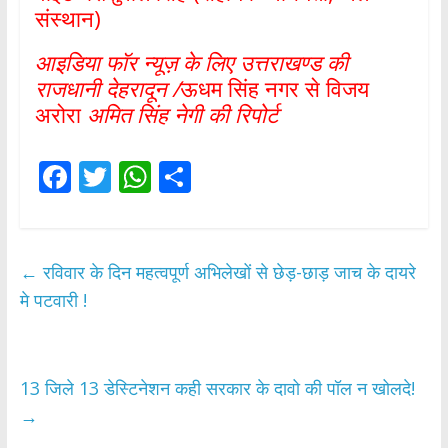
संस्थान)
आइडिया फॉर न्यूज़ के लिए उत्तराखण्ड की
राजधानी देहरादून /
ऊधम सिंह नगर से विजय
अरोरा
अमित सिंह नेगी की रिपोर्ट
F
T
W
S
ac
w
h
h
e
itt
at
ar
b
er
s
e
←
रविवार के दिन महत्वपूर्ण अभिलेखों से छेड़-छाड़ जाच के दायरे
o
A
मे पटवारी !
o
p
k
p
13 जिले 13 डेस्टिनेशन कही सरकार के दावो की पॉल न खोलदे!
→