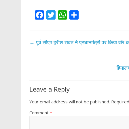
F
T
W
S
ac
w
h
h
e
itt
at
ar
b
er
s
e
←
पूर्व सीएम हरीश रावत ने प्रधानमंत्री पर किया वॉर 
o
A
o
p
k
p
हिमालय
Leave a Reply
Your email address will not be published.
Required
Comment
*