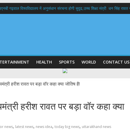
बी गढ़वाल विश्वविद्यालय में अनुसंधान संरचना होगी सुदृढ,उच्च शिक्षा मंत्री धन सिंह रावत ने न
 दिवस पर मुख्यमंत्री धामी ने उत्कृष्ट बुनकरों और हस्तशिल्प कारीगरों को किया सम्मानित
 बड़ा फैसला: पशुपालकों को 60% तक सब्सिडी, गंगा एक्सप्रेसवे का हरिद्वार तक होगा विस्तार
भद्र (ऋषिकेश) तक निकली BJYM की भव्य कांवड़ यात्रा; तेजस्वी सूर्या ने की देश व प्रदेशवासि
में रहें अधिकारी-मुख्य सचिव मानसून-एसईओसी से मुख्य सचिव ने की विस्तृत समीक्षा कहा-बंद
TERTAINMENT
HEALTH
SPORTS
WORLD
CONTACT US
मुख्यमंत्री हरीश रावत पर बड़ा वॉर कहा क्या
,
,
,
,
for news
latest news
news idea
today big news
uttarakhand news