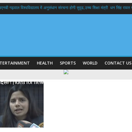
बी गढ़वाल विश्वविद्यालय में अनुसंधान संरचना होगी सुदृढ,उच्च शिक्षा मंत्री धन सिंह रावत ने न
 दिवस पर मुख्यमंत्री धामी ने उत्कृष्ट बुनकरों और हस्तशिल्प कारीगरों को किया सम्मानित
 बड़ा फैसला: पशुपालकों को 60% तक सब्सिडी, गंगा एक्सप्रेसवे का हरिद्वार तक होगा विस्तार
भद्र (ऋषिकेश) तक निकली BJYM की भव्य कांवड़ यात्रा; तेजस्वी सूर्या ने की देश व प्रदेशवासि
में रहें अधिकारी-मुख्य सचिव मानसून-एसईओसी से मुख्य सचिव ने की विस्तृत समीक्षा कहा-बंद
TERTAINMENT
HEALTH
SPORTS
WORLD
CONTACT US