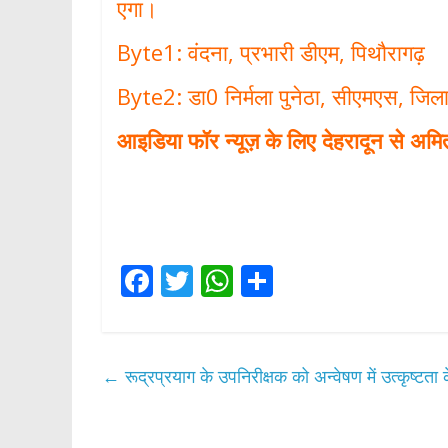
एगा।
Byte1: वंदना, प्रभारी डीएम, पिथौरागढ़
Byte2: डा0 निर्मला पुनेठा, सीएमएस, जिल
आइडिया फॉर न्यूज़ के लिए देहरादून से अमित 
F
T
W
S
ac
w
h
h
e
itt
at
ar
b
er
s
e
←
रूद्रप्रयाग के उपनिरीक्षक को अन्वेषण में उत्कृष्टता क
o
A
o
p