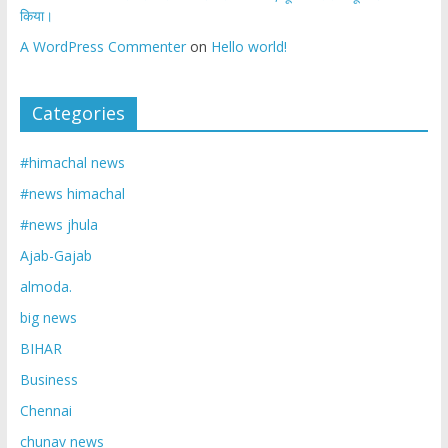
किया।
A WordPress Commenter
on
Hello world!
Categories
#himachal news
#news himachal
#news jhula
Ajab-Gajab
almoda.
big news
BIHAR
Business
Chennai
chunav news