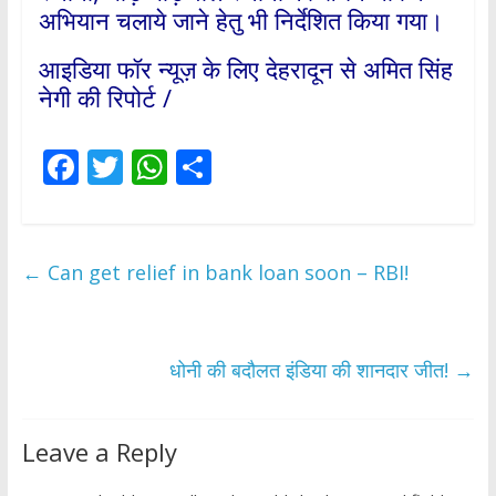
अभियान चलाये जाने हेतु भी निर्देशित किया गया।
आइडिया फॉर न्यूज़ के लिए देहरादून से अमित सिंह
नेगी की रिपोर्ट /
F
T
W
S
ac
w
h
h
e
itt
at
ar
b
er
s
e
←
Can get relief in bank loan soon – RBI!
o
A
o
p
k
p
धोनी की बदौलत इंडिया की शानदार जीत!
→
Leave a Reply