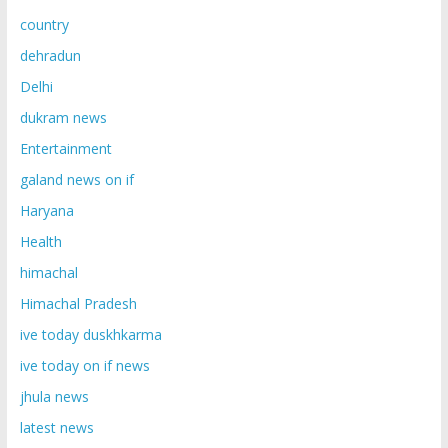
country
dehradun
Delhi
dukram news
Entertainment
galand news on if
Haryana
Health
himachal
Himachal Pradesh
ive today duskhkarma
ive today on if news
jhula news
latest news