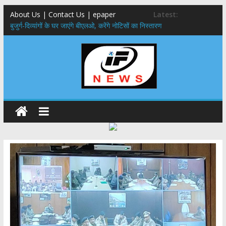
About Us | Contact Us | epaper
Latest:
बुजुर्ग-दिव्यांगों के घर जाएंगे बीएलओ, करेंगे नोटिसों का निस्तारण
24×7 अलर्ट मोड में रहें अधिकारी-मुख्य सचिव मानसून-एसईओसी से मुख्य सचिव ने
की विस्तृत समीक्षा कहा-बंद सड़कों को शीघ्र खोला जाए, लोगों को न हो दिक्कत
459 करोड़ से एचएनबी गढ़वाल विश्वविद्यालय में अनुसंधान संरचना होगी सुदृढ,उच्च
शिक्षा मंत्री धन सिंह रावत ने नवनियुक्त केन्द्रीय शिक्षा मंत्री से की मुलाकात
मुख्यमंत्री से महानिदेशक एनसीसी ने की शिष्टाचार भेंट,उत्तराखण्ड में एनसीसी के
विस्तार एवं आधुनिक आधारभूत संरचना के विकास पर हुई महत्वपूर्ण चर्चा
एमडीडीए बोर्ड बैठक, देहरादून और मसूरी के विकास के लिए 25 बड़े प्रस्तावों को मिली
हरी झंडी