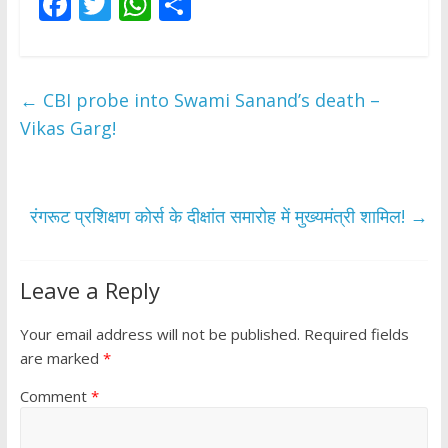
F
T
W
S
ac
w
h
h
e
itt
at
ar
b
er
s
e
←
CBI probe into Swami Sanand’s death –
o
A
Vikas Garg!
o
p
k
p
रंगरूट प्रशिक्षण कोर्स के दीक्षांत समारोह में मुख्यमंत्री शामिल!
→
Leave a Reply
Your email address will not be published.
Required fields
are marked
*
Comment
*