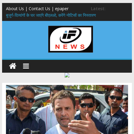
About Us | Contact Us | epaper
Latest:
बुजुर्ग-दिव्यांगों के घर जाएंगे बीएलओ, करेंगे नोटिसों का निस्तारण
24×7 अलर्ट मोड में रहें अधिकारी-मुख्य सचिव मानसून-एसईओसी से मुख्य सचिव ने
की विस्तृत समीक्षा कहा-बंद सड़कों को शीघ्र खोला जाए, लोगों को न हो दिक्कत
459 करोड़ से एचएनबी गढ़वाल विश्वविद्यालय में अनुसंधान संरचना होगी सुदृढ,उच्च
शिक्षा मंत्री धन सिंह रावत ने नवनियुक्त केन्द्रीय शिक्षा मंत्री से की मुलाकात
मुख्यमंत्री से महानिदेशक एनसीसी ने की शिष्टाचार भेंट,उत्तराखण्ड में एनसीसी के
विस्तार एवं आधुनिक आधारभूत संरचना के विकास पर हुई महत्वपूर्ण चर्चा
एमडीडीए बोर्ड बैठक, देहरादून और मसूरी के विकास के लिए 25 बड़े प्रस्तावों को मिली
हरी झंडी