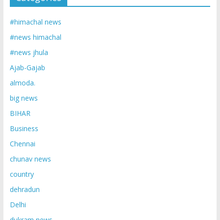
#himachal news
#news himachal
#news jhula
Ajab-Gajab
almoda.
big news
BIHAR
Business
Chennai
chunav news
country
dehradun
Delhi
dukram news