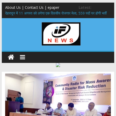
About Us | Contact Us | epaper
Latest:
​देहरादून में 11 अगस्त को लगेगा एक दिवसीय रोजगार मेला, 559 पदों पर होगी भर्ती
459 करोड़ से एचएनबी गढ़वाल विश्वविद्यालय में अनुसंधान संरचना होगी सुदृढ,उच्च
शिक्षा मंत्री धन सिंह रावत ने नवनियुक्त केन्द्रीय शिक्षा मंत्री से की मुलाकात
मुख्यमंत्री से महानिदेशक एनसीसी ने की शिष्टाचार भेंट,उत्तराखण्ड में एनसीसी के
विस्तार एवं आधुनिक आधारभूत संरचना के विकास पर हुई महत्वपूर्ण चर्चा
एमडीडीए बोर्ड बैठक, देहरादून और मसूरी के विकास के लिए 25 बड़े प्रस्तावों को मिली
हरी झंडी
बुजुर्ग-दिव्यांगों के घर जाएंगे बीएलओ, करेंगे नोटिसों का निस्तारण