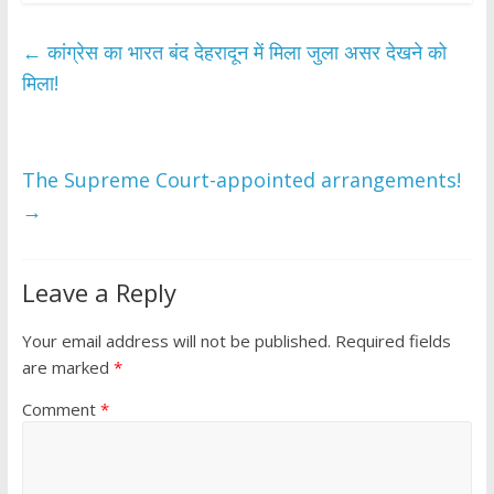
e
itt
at
ar
b
er
s
e
←
कांग्रेस का भारत बंद देहरादून में मिला जुला असर देखने को
o
A
मिला!
o
p
k
p
The Supreme Court-appointed arrangements!
→
Leave a Reply
Your email address will not be published.
Required fields
are marked
*
Comment
*