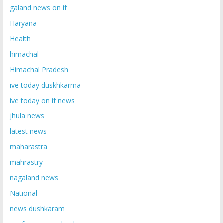
galand news on if
Haryana
Health
himachal
Himachal Pradesh
ive today duskhkarma
ive today on if news
jhula news
latest news
maharastra
mahrastry
nagaland news
National
news dushkaram