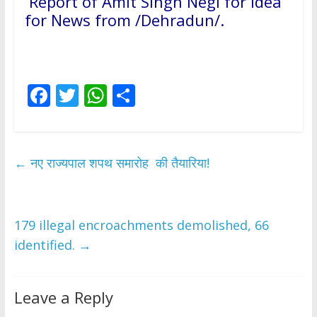
Report of Amit Singh Negi for idea
for News from /Dehradun/.
F
T
W
S
ac
w
h
h
e
itt
at
ar
b
er
s
e
←
नए राज्यपाल शपथ समारोह की तैयारिया!
o
A
o
p
k
p
179 illegal encroachments demolished, 66
identified.
→
Leave a Reply