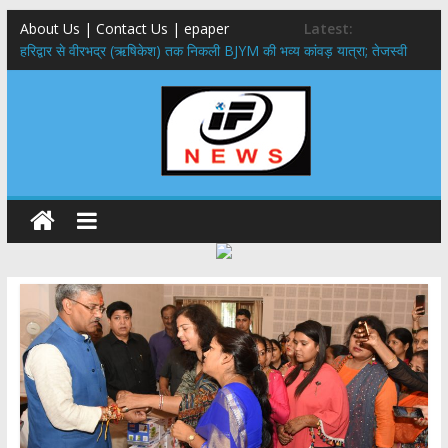
About Us | Contact Us | epaper
Latest:
​हरिद्वार से वीरभद्र (ऋषिकेश) तक निकली BJYM की भव्य कांवड़ यात्रा; तेजस्वी
सूर्या ने की देश व प्रदेशवासियों के कल्याण की कामना
नंदा की चौकी पुल हादसा: PWD के EE, AE और JE निलंबित, सीएम धामी के निर्देश
पर सख्त कार्रवाई
मुख्यमंत्री ने 9 लाख 87 हजार17 पेंशन लाभार्थियों को कुल 146 करोड़ 32 लाख
की पेंशन राशि का किया भुगतान
राष्ट्रीय हथकरघा दिवस पर मुख्यमंत्री धामी ने उत्कृष्ट बुनकरों और हस्तशिल्प
कारीगरों को किया सम्मानित
​धामी कैबिनेट का बड़ा फैसला: पशुपालकों को 60% तक सब्सिडी, गंगा एक्सप्रेसवे का
हरिद्वार तक होगा विस्तार