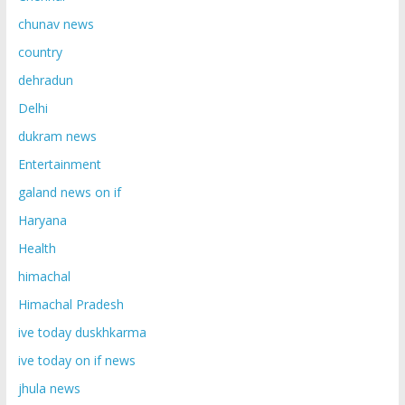
chunav news
country
dehradun
Delhi
dukram news
Entertainment
galand news on if
Haryana
Health
himachal
Himachal Pradesh
ive today duskhkarma
ive today on if news
jhula news