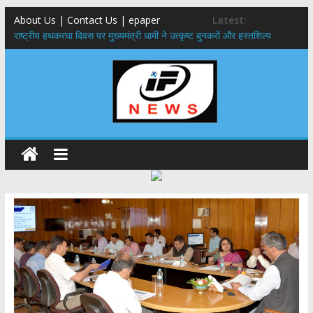
About Us | Contact Us | epaper
Latest:
राष्ट्रीय हथकरघा दिवस पर मुख्यमंत्री धामी ने उत्कृष्ट बुनकरों और हस्तशिल्प
कारीगरों को किया सम्मानित
मुख्यमंत्री ने उत्तराखण्ड क्षत्रिय कल्याण समिति की वेबसाइट एवं क्षत्रिय जागरण
स्मारिका का किया विमोचन
मुख्यमंत्री ने हर घर तिरंगा यात्रा कार्यक्रम में किया प्रतिभाग,मुख्यमंत्री ने
प्रदेशवासियों से स्वतंत्रता दिवस पर अपने घरों में तिरंगा फहराने का किया आवाह्न
नंदा की चौकी पुल हादसा: PWD के EE, AE और JE निलंबित, सीएम धामी के निर्देश
पर सख्त कार्रवाई
मुख्यमंत्री ने 9 लाख 87 हजार17 पेंशन लाभार्थियों को कुल 146 करोड़ 32 लाख
की पेंशन राशि का किया भुगतान