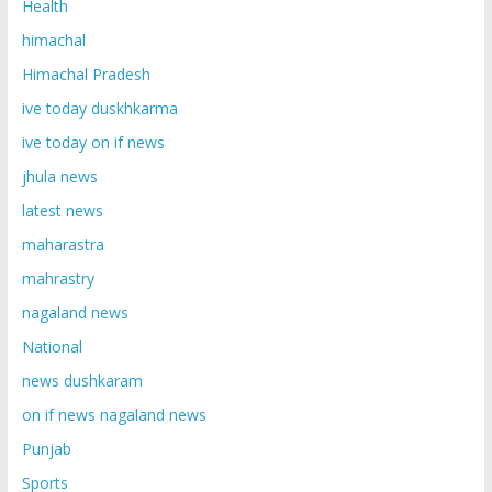
Health
himachal
Himachal Pradesh
ive today duskhkarma
ive today on if news
jhula news
latest news
maharastra
mahrastry
nagaland news
National
news dushkaram
on if news nagaland news
Punjab
Sports