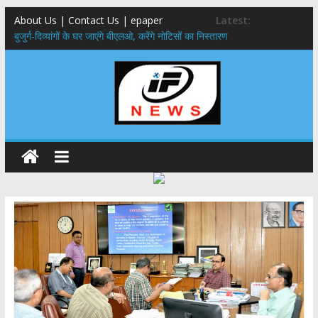
About Us | Contact Us | epaper
Latest:
बुजुर्ग-दिव्यांगों के घर जाएंगे बीएलओ, करेंगे नोटिसों का निस्तारण
24×7 अलर्ट मोड में रहें अधिकारी-मुख्य सचिव मानसून-एसईओसी से मुख्य सचिव ने
की विस्तृत समीक्षा कहा-बंद सड़कों को शीघ्र खोला जाए, लोगों को न हो दिक्कत
459 करोड़ से एचएनबी गढ़वाल विश्वविद्यालय में अनुसंधान संरचना होगी सुदृढ,उच्च
शिक्षा मंत्री धन सिंह रावत ने नवनियुक्त केन्द्रीय शिक्षा मंत्री से की मुलाकात
मुख्यमंत्री से महानिदेशक एनसीसी ने की शिष्टाचार भेंट,उत्तराखण्ड में एनसीसी के
विस्तार एवं आधुनिक आधारभूत संरचना के विकास पर हुई महत्वपूर्ण चर्चा
एमडीडीए बोर्ड बैठक, देहरादून और मसूरी के विकास के लिए 25 बड़े प्रस्तावों को मिली
हरी झंडी