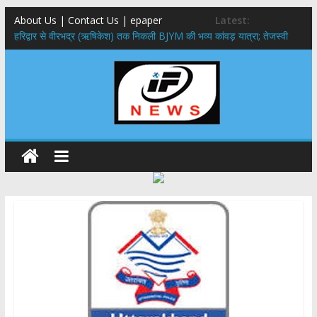
About Us | Contact Us | epaper
Latest:
​हरिद्वार से वीरभद्र (ऋषिकेश) तक निकली BJYM की भव्य कांवड़ यात्रा; तेजस्वी
सूर्या ने की देश व प्रदेशवासियों के कल्याण की कामना
नंदा की चौकी पुल हादसा: PWD के EE, AE और JE निलंबित, सीएम धामी के निर्देश
पर सख्त कार्रवाई
मुख्यमंत्री ने 9 लाख 87 हजार17 पेंशन लाभार्थियों को कुल 146 करोड़ 32 लाख
की पेंशन राशि का किया भुगतान
राष्ट्रीय हथकरघा दिवस पर मुख्यमंत्री धामी ने उत्कृष्ट बुनकरों और हस्तशिल्प
कारीगरों को किया सम्मानित
​धामी कैबिनेट का बड़ा फैसला: पशुपालकों को 60% तक सब्सिडी, गंगा एक्सप्रेसवे का
हरिद्वार तक होगा विस्तार