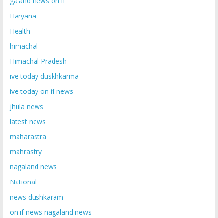
galand news on if
Haryana
Health
himachal
Himachal Pradesh
ive today duskhkarma
ive today on if news
jhula news
latest news
maharastra
mahrastry
nagaland news
National
news dushkaram
on if news nagaland news