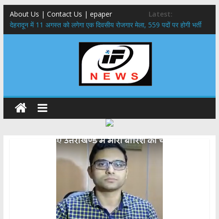
About Us | Contact Us | epaper
Latest:
​देहरादून में 11 अगस्त को लगेगा एक दिवसीय रोजगार मेला, 559 पदों पर होगी भर्ती
459 करोड़ से एचएनबी गढ़वाल विश्वविद्यालय में अनुसंधान संरचना होगी सुदृढ,उच्च
शिक्षा मंत्री धन सिंह रावत ने नवनियुक्त केन्द्रीय शिक्षा मंत्री से की मुलाकात
मुख्यमंत्री से महानिदेशक एनसीसी ने की शिष्टाचार भेंट,उत्तराखण्ड में एनसीसी के
विस्तार एवं आधुनिक आधारभूत संरचना के विकास पर हुई महत्वपूर्ण चर्चा
एमडीडीए बोर्ड बैठक, देहरादून और मसूरी के विकास के लिए 25 बड़े प्रस्तावों को मिली
हरी झंडी
बुजुर्ग-दिव्यांगों के घर जाएंगे बीएलओ, करेंगे नोटिसों का निस्तारण