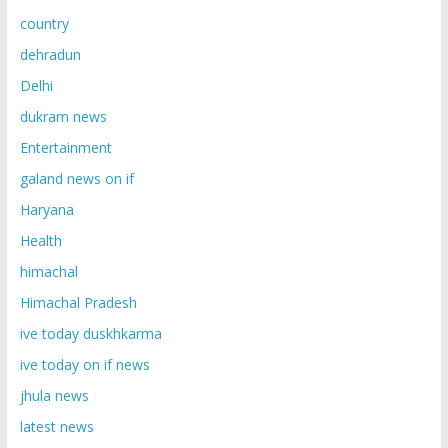
country
dehradun
Delhi
dukram news
Entertainment
galand news on if
Haryana
Health
himachal
Himachal Pradesh
ive today duskhkarma
ive today on if news
jhula news
latest news