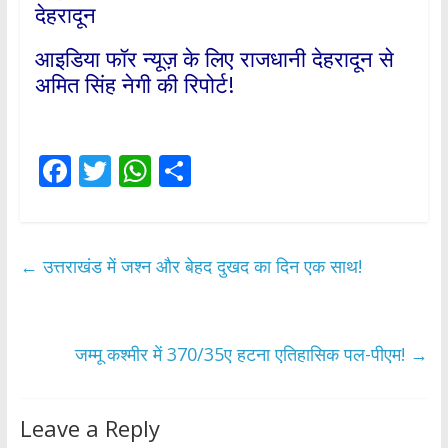
देहरादून
आइडिया फॉर न्यूज़ के लिए राजधानी देहरादून से
अमित सिंह नेगी की रिपोर्ट!
F
T
W
S
ac
w
h
h
e
itt
at
ar
b
er
s
e
←
उत्तराखंड में जश्न और बेहद दुखद का दिन एक साथ!
o
A
o
p
k
p
जम्मू कश्मीर में 370/35ए हटना एतिहासिक पल-पीएम!
→
Leave a Reply