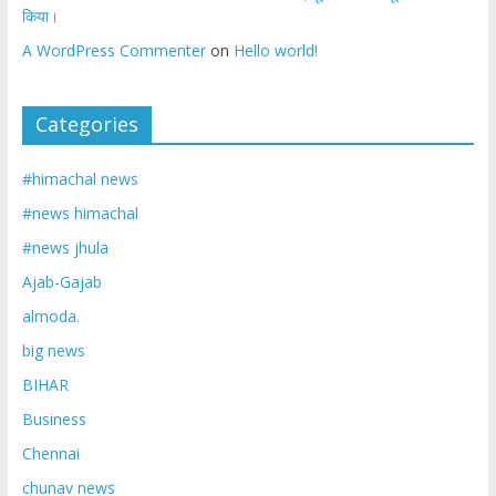
किया।
A WordPress Commenter
on
Hello world!
Categories
#himachal news
#news himachal
#news jhula
Ajab-Gajab
almoda.
big news
BIHAR
Business
Chennai
chunav news