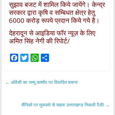
सुझाव बजट में शामिल किये जायेंगे। केन्द्र
सरकार द्वारा कृषि व सम्बिधत क्षेत्र हेतु
6000 करोड़ रूपये प्रदान किये गये है।
देहरादून से आइडिया फॉर न्यूज़ के लिए
अमित सिंह नेगी की रिपोर्ट/
F
T
W
S
ac
w
h
h
e
itt
at
ar
b
er
s
e
←
ओवैसी का जम्मू कश्मीर पर विवादित बयान!
o
A
o
p
k
p
सैनिको पर मुकदमो से सहमा उत्तराखण्ड निकली रैली!
→