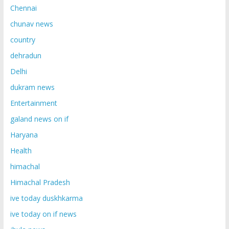
Chennai
chunav news
country
dehradun
Delhi
dukram news
Entertainment
galand news on if
Haryana
Health
himachal
Himachal Pradesh
ive today duskhkarma
ive today on if news