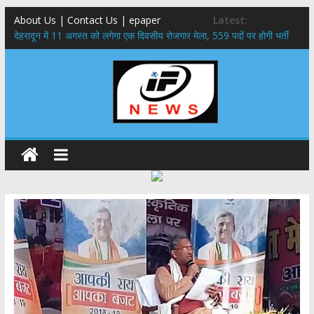
About Us | Contact Us | epaper
Latest:
​देहरादून में 11 अगस्त को लगेगा एक दिवसीय रोजगार मेला, 559 पदों पर होगी भर्ती
459 करोड़ से एचएनबी गढ़वाल विश्वविद्यालय में अनुसंधान संरचना होगी सुदृढ,उच्च
शिक्षा मंत्री धन सिंह रावत ने नवनियुक्त केन्द्रीय शिक्षा मंत्री से की मुलाकात
मुख्यमंत्री से महानिदेशक एनसीसी ने की शिष्टाचार भेंट,उत्तराखण्ड में एनसीसी के
विस्तार एवं आधुनिक आधारभूत संरचना के विकास पर हुई महत्वपूर्ण चर्चा
एमडीडीए बोर्ड बैठक, देहरादून और मसूरी के विकास के लिए 25 बड़े प्रस्तावों को मिली
हरी झंडी
बुजुर्ग-दिव्यांगों के घर जाएंगे बीएलओ, करेंगे नोटिसों का निस्तारण