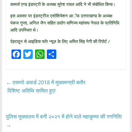
कामर्स एण्ड इंडस्ट्री के अध्यक्ष सुरेश रावल आदि ने भी संबोधित किया।
इस अवसर पर इंडस्ट्रीज एशोशियेशन आॅफ उत्तराखण्ड के अध्यक्ष
पंकज गुप्ता, अनिल जैन सहित उद्योग वाणिज्य महांसघ नेपाल के प्रतिनिधि
आदि उपस्थित थे।
देहरादून से आइडिया फॉर न्यूज़ के लिए अमित सिंह नेगी की रिपोर्ट /
F
T
W
S
ac
w
h
h
e
itt
at
ar
b
er
s
e
←
एक्स्पो अवार्ड 2018 में मुख्यमन्त्री बतौर
o
A
विशिष्ट अतिथि सामिल हुए!
o
p
k
p
पुलिस मुख्यालय में बनी २०२१ में होने वाले महाकुम्भा की रणनिति!
→