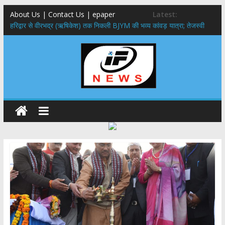
About Us | Contact Us | epaper
Latest:
​हरिद्वार से वीरभद्र (ऋषिकेश) तक निकली BJYM की भव्य कांवड़ यात्रा; तेजस्वी
सूर्या ने की देश व प्रदेशवासियों के कल्याण की कामना
नंदा की चौकी पुल हादसा: PWD के EE, AE और JE निलंबित, सीएम धामी के निर्देश
पर सख्त कार्रवाई
मुख्यमंत्री ने 9 लाख 87 हजार17 पेंशन लाभार्थियों को कुल 146 करोड़ 32 लाख
की पेंशन राशि का किया भुगतान
राष्ट्रीय हथकरघा दिवस पर मुख्यमंत्री धामी ने उत्कृष्ट बुनकरों और हस्तशिल्प
कारीगरों को किया सम्मानित
​धामी कैबिनेट का बड़ा फैसला: पशुपालकों को 60% तक सब्सिडी, गंगा एक्सप्रेसवे का
हरिद्वार तक होगा विस्तार