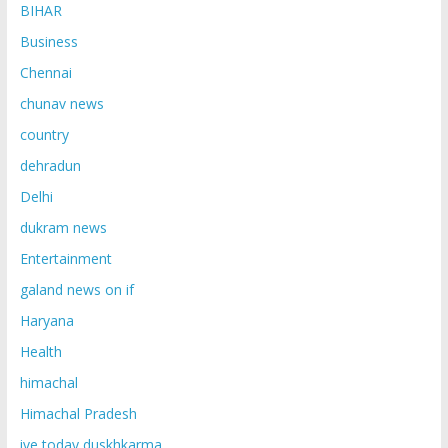
BIHAR
Business
Chennai
chunav news
country
dehradun
Delhi
dukram news
Entertainment
galand news on if
Haryana
Health
himachal
Himachal Pradesh
ive today duskhkarma