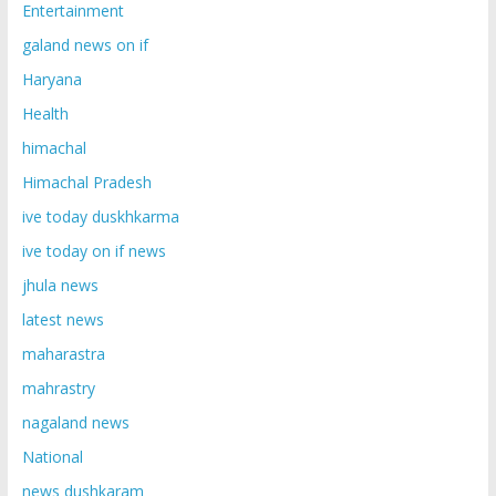
Entertainment
galand news on if
Haryana
Health
himachal
Himachal Pradesh
ive today duskhkarma
ive today on if news
jhula news
latest news
maharastra
mahrastry
nagaland news
National
news dushkaram