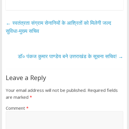
ac
w
h
h
e
itt
at
ar
b
er
s
e
←
स्वतंत्रता संग्राम सेनानियों के आश्रितों को मिलेगी जल्द
o
A
सुविधा-मुख्य सचिव
o
p
k
p
डॉ० पंकज कुमार पाण्डेय बने उत्तराखंड के सूचना सचिव!
→
Leave a Reply
Your email address will not be published.
Required fields
are marked
*
Comment
*