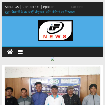
About Us | Contact Us | epaper
Latest:
बुजुर्ग-दिव्यांगों के घर जाएंगे बीएलओ, करेंगे नोटिसों का निस्तारण
24×7 अलर्ट मोड में रहें अधिकारी-मुख्य सचिव मानसून-एसईओसी से मुख्य सचिव ने
की विस्तृत समीक्षा कहा-बंद सड़कों को शीघ्र खोला जाए, लोगों को न हो दिक्कत
459 करोड़ से एचएनबी गढ़वाल विश्वविद्यालय में अनुसंधान संरचना होगी सुदृढ,उच्च
शिक्षा मंत्री धन सिंह रावत ने नवनियुक्त केन्द्रीय शिक्षा मंत्री से की मुलाकात
मुख्यमंत्री से महानिदेशक एनसीसी ने की शिष्टाचार भेंट,उत्तराखण्ड में एनसीसी के
विस्तार एवं आधुनिक आधारभूत संरचना के विकास पर हुई महत्वपूर्ण चर्चा
एमडीडीए बोर्ड बैठक, देहरादून और मसूरी के विकास के लिए 25 बड़े प्रस्तावों को मिली
हरी झंडी