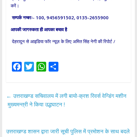
करें।
सम्पर्क नम्बरः- 100
, 9456591502, 0135-2655900
आपकी जागरुकता ही आपका बचाव है
देहरादून से आइडिया फॉर न्यूज़ के लिए अमित सिंह नेगी की रिपोर्ट /
F
T
W
S
ac
w
h
h
e
itt
at
ar
b
er
s
e
←
उत्तराखण्ड सचिवालय में लगी बायो-क्रश रिवर्स वेन्डिंग मशीन
o
A
मुख्यमन्त्री ने किया उद्धघाटन !
o
p
k
p
उत्तराखण्ड शासन द्वारा जारी सूची पुलिस में प्रमोशन के साथ बदले