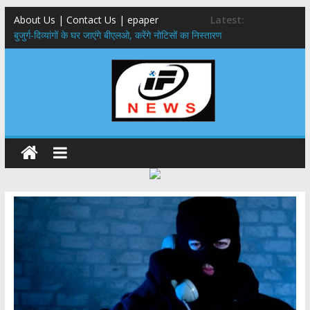
About Us | Contact Us | epaper
Latest:
बुजुर्ग-दिव्यांगों के घर जाएंगे बीएलओ, करेंगे नोटिसों का निस्तारण
24×7 अलर्ट मोड में रहें अधिकारी-मुख्य सचिव मानसून-एसईओसी से मुख्य सचिव ने
की विस्तृत समीक्षा कहा-बंद सड़कों को शीघ्र खोला जाए, लोगों को न हो दिक्कत
459 करोड़ से एचएनबी गढ़वाल विश्वविद्यालय में अनुसंधान संरचना होगी सुदृढ,उच्च
शिक्षा मंत्री धन सिंह रावत ने नवनियुक्त केन्द्रीय शिक्षा मंत्री से की मुलाकात
मुख्यमंत्री से महानिदेशक एनसीसी ने की शिष्टाचार भेंट,उत्तराखण्ड में एनसीसी के
विस्तार एवं आधुनिक आधारभूत संरचना के विकास पर हुई महत्वपूर्ण चर्चा
एमडीडीए बोर्ड बैठक, देहरादून और मसूरी के विकास के लिए 25 बड़े प्रस्तावों को मिली
हरी झंडी