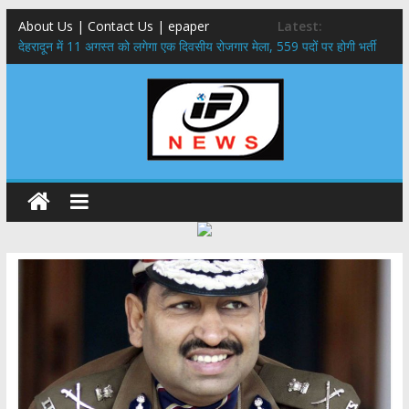
About Us | Contact Us | epaper
Latest:
​देहरादून में 11 अगस्त को लगेगा एक दिवसीय रोजगार मेला, 559 पदों पर होगी भर्ती
459 करोड़ से एचएनबी गढ़वाल विश्वविद्यालय में अनुसंधान संरचना होगी सुदृढ,उच्च
शिक्षा मंत्री धन सिंह रावत ने नवनियुक्त केन्द्रीय शिक्षा मंत्री से की मुलाकात
मुख्यमंत्री से महानिदेशक एनसीसी ने की शिष्टाचार भेंट,उत्तराखण्ड में एनसीसी के
विस्तार एवं आधुनिक आधारभूत संरचना के विकास पर हुई महत्वपूर्ण चर्चा
एमडीडीए बोर्ड बैठक, देहरादून और मसूरी के विकास के लिए 25 बड़े प्रस्तावों को मिली
हरी झंडी
बुजुर्ग-दिव्यांगों के घर जाएंगे बीएलओ, करेंगे नोटिसों का निस्तारण