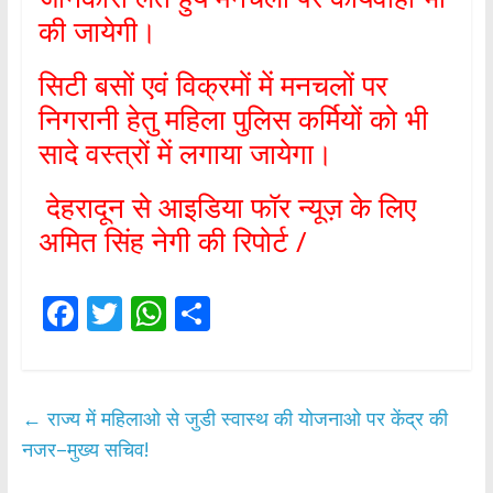
की जायेगी।
सिटी बसों एवं विक्रमों में मनचलों पर
निगरानी हेतु महिला पुलिस कर्मियों को भी
सादे वस्त्रों में लगाया जायेगा।
देहरादून से आइडिया फॉर न्यूज़ के लिए
अमित सिंह नेगी की रिपोर्ट /
F
T
W
S
ac
w
h
h
e
itt
at
ar
b
er
s
e
←
राज्य में महिलाओ से जुडी स्वास्थ की योजनाओ पर केंद्र की
o
A
नजर–मुख्य सचिव!
o
p