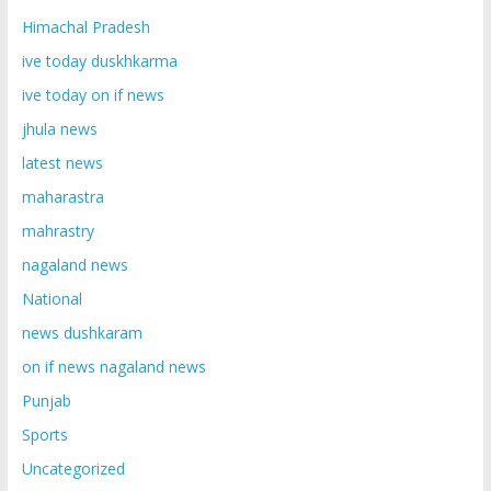
Himachal Pradesh
ive today duskhkarma
ive today on if news
jhula news
latest news
maharastra
mahrastry
nagaland news
National
news dushkaram
on if news nagaland news
Punjab
Sports
Uncategorized