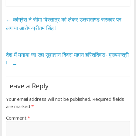
ac
w
h
h
e
itt
at
ar
b
er
s
e
←
कांग्रेस ने सीमा विस्तात्र को लेकर उत्तराखण्ड सरकार पर
o
A
लगाया आरोप-प्रीतम सिंह !
o
p
k
p
देश में मनाया जा रहा सुशासन दिवस महान हस्तिदिवस- मुख्यमन्त्री
!
→
Leave a Reply
Your email address will not be published.
Required fields
are marked
*
Comment
*