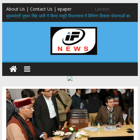
About Us | Contact Us | epaper
Latest:
मुख्यमंत्री पुष्कर सिंह धामी ने किया मसूरी विधानसभा में विभिन्न विकास योजनाओं का
लोकार्पण – शिलान्यास
एमडीडीए बोर्ड बैठक, देहरादून और मसूरी के विकास के लिए 25 बड़े प्रस्तावों को मिली
हरी झंडी
बुजुर्ग-दिव्यांगों के घर जाएंगे बीएलओ, करेंगे नोटिसों का निस्तारण
​देहरादून में 11 अगस्त को लगेगा एक दिवसीय रोजगार मेला, 559 पदों पर होगी भर्ती
पुष्पवर्षा और चरण प्रक्षालन के साथ देवभूमि ने किया शिवभक्त कांवड़ियों का
अभिनंदन,मुख्यमंत्री ने स्वास्थ्य सेवा शिविर का किया शुभारंभ, श्रद्धालुओं को अपने
हाथों से परोसा भोजन